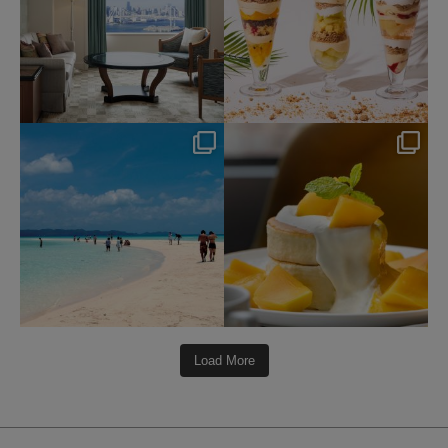
nikko_hotels
nikko_hotels
7月 31
7月 29
342
0
175
1
Load More