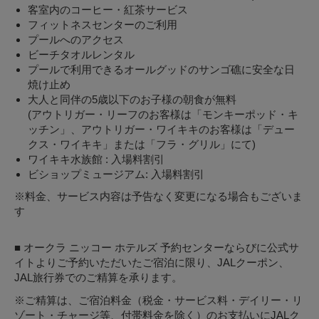
客室内のコーヒー・紅茶サービス
フィットネスセンターのご利用
プールへのアクセス
ビーチタオルレンタル
プールで利用できるオールグッドのサンゴ礁に安全な日
焼け止め
大人と同伴の5歳以下のお子様の朝食が無料
(アウトリガー・リーフのお客様は「モンキーポッド・キ
ッチン」、アウトリガー・ワイキキのお客様は「デュー
クス・ワイキキ」または「フラ・グリル」にて)
ワイキキ水族館 : 入場料割引
ビショップミュージアム: 入場料割引
※料金、サービス内容は予告なく変更になる場合もございま
す
■ オークラ ニッコー ホテルズ 予約センターならびに公式サ
イトよりご予約いただいたご宿泊に限り、JALクーポン、
JAL旅行券でのご精算を承ります。
※ご精算は、ご宿泊料金（税金・サービス料・デイリー・リ
ゾート・チャージ等、付帯料金を除く）のお支払いにJALク