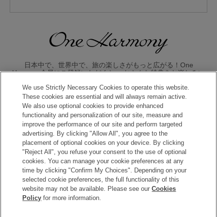
日本中で、世界中で、旅の楽しさがもっと広がる！One
Harmony会員にご登録いただくと、 おトクな特典をお楽しみい
ただけます。
We use Strictly Necessary Cookies to operate this website.
These cookies are essential and will always remain active.
入会のお申し込みはこちら
We also use optional cookies to provide enhanced
functionality and personalization of our site, measure and
improve the performance of our site and perform targeted
advertising. By clicking "Allow All", you agree to the
placement of optional cookies on your device. By clicking
"Reject All", you refuse your consent to the use of optional
cookies. You can manage your cookie preferences at any
time by clicking "Confirm My Choices". Depending on your
Copyright © Okura Nikko Hotel Management Co., Ltd. All
selected cookie preferences, the full functionality of this
Rights Reserved.
website may not be available. Please see our
Cookies
Policy
for more information.
個人情報保護方針
特定商取引法に基づく表記