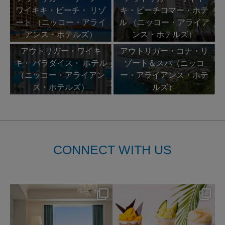
ワイキキ・ビーチ・ リゾ
キ・ビーチコマー・ホテ
ート （ニッコー・アライ
ル （ニッコー・アライア
アンス・ホテルズ）
ンス・ホテルズ）
アウトリガー・ワイキ
アウトリガー・コナ・リ
キ・ パラダイス・ ホテル
ゾート＆スパ（ニッコ
（ニッコー・アライアン
ー・アライアンス・ホテ
ス・ホテルズ）
ルズ）
CONNECT WITH US
nikko_hotels
nikko_hotels
8月 7
8月 4
148
0
184
1