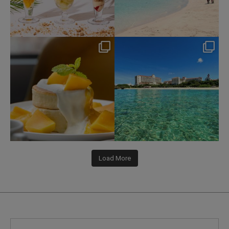
nikko_hotels
nikko_hotels
Jul 29
Jul 24
168
1
591
1
Load More