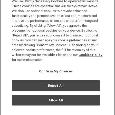
We use Strictly Necessary Cookies to operate this website.
無論在日本國內還是在世界其他地方，您都會體驗到更多旅行的樂
趣。只要申請成為One Harmony會員，即可享受各種專屬優惠。
These cookies are essential and will always remain active.
We also use optional cookies to provide enhanced
functionality and personalization of our site, measure and
申請加入會員，請點擊此處
improve the performance of our site and perform targeted
advertising. By clicking "Allow All", you agree to the
placement of optional cookies on your device. By clicking
"Reject All", you refuse your consent to the use of optional
cookies. You can manage your cookie preferences at any
time by clicking "Confirm My Choices". Depending on your
selected cookie preferences, the full functionality of this
website may not be available. Please see our
Cookies Policy
Copyright © Okura Nikko Hotel Management Co., Ltd. All
for more information.
Rights Reserved.
個人信息保護方針
Confirm My Choices
網站地圖
網站策略
Reject All
Cookie 政策
Allow All