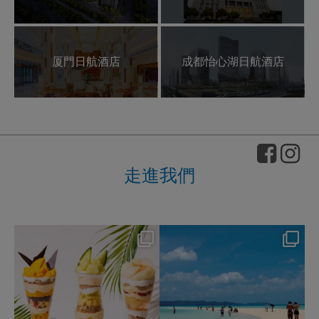
厦門日航酒店
成都怡心湖日航酒店
走進我們
nikko_hotels
nikko_hotels
Aug 4
Jul 31
163
1
329
0