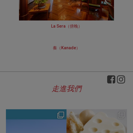
La Sera（傍晚）
奏（Kanade）
走進我們
hotel_jalcity
hotel_jalcity
Aug 4
Jul 29
134
0
168
0