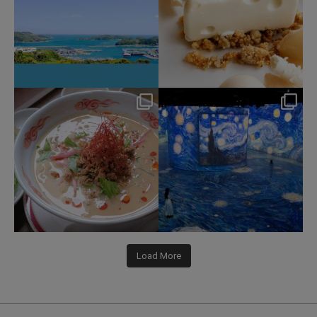
hotel_jalcity
hotel_jalcity
Jul 22
Jul 9
207
1
260
0
Load More