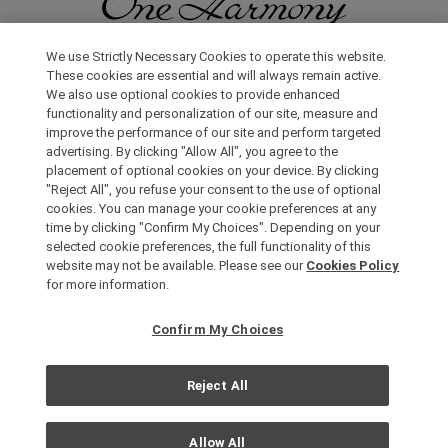
無論在日本國內還是在世界其他地方，您都會體驗到更多旅行的樂
We use Strictly Necessary Cookies to operate this website.
趣。只要申請成為One Harmony會員，即可享受各種專屬優惠。
These cookies are essential and will always remain active.
We also use optional cookies to provide enhanced
functionality and personalization of our site, measure and
申請加入會員，請點擊此處
improve the performance of our site and perform targeted
advertising. By clicking "Allow All", you agree to the
placement of optional cookies on your device. By clicking
"Reject All", you refuse your consent to the use of optional
cookies. You can manage your cookie preferences at any
time by clicking "Confirm My Choices". Depending on your
selected cookie preferences, the full functionality of this
website may not be available. Please see our
Cookies Policy
Copyright © Okura Nikko Hotel Management Co., Ltd. All
for more information.
Rights Reserved.
個人信息保護方針
Confirm My Choices
網站地圖
網站策略
Reject All
Cookie 政策
Allow All