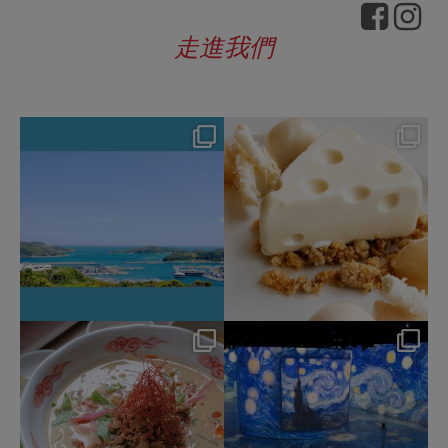
走進我們
hotel_jalcity
hotel_jalcity
Aug 4
Jul 29
127
0
165
0
hotel_jalcity
hotel_jalcity
Jul 22
Jul 9
207
1
260
0