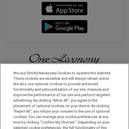
We use Strictly Necessary Cookies to operate this website.
無論在日本國內還是在世界其他地方，您都會體驗到更多旅行的樂
趣。只要申請成為One Harmony會員，即可享受各種專屬優惠。
These cookies are essential and will always remain active.
We also use optional cookies to provide enhanced
functionality and personalization of our site, measure and
申請加入會員，請點擊此處
improve the performance of our site and perform targeted
advertising. By clicking "Allow All", you agree to the
placement of optional cookies on your device. By clicking
"Reject All", you refuse your consent to the use of optional
cookies. You can manage your cookie preferences at any
time by clicking "Confirm My Choices". Depending on your
selected cookie preferences, the full functionality of this