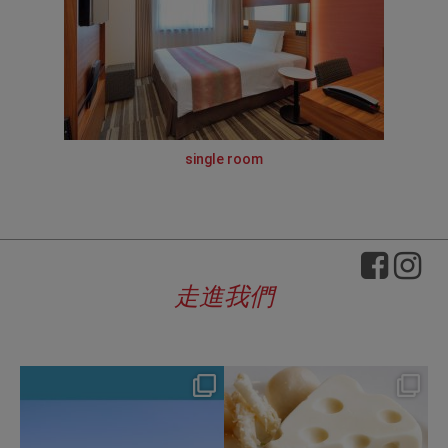
single room
走進我們
hotel_jalcity
hotel_jalcity
Aug 4
Jul 29
134
0
168
0