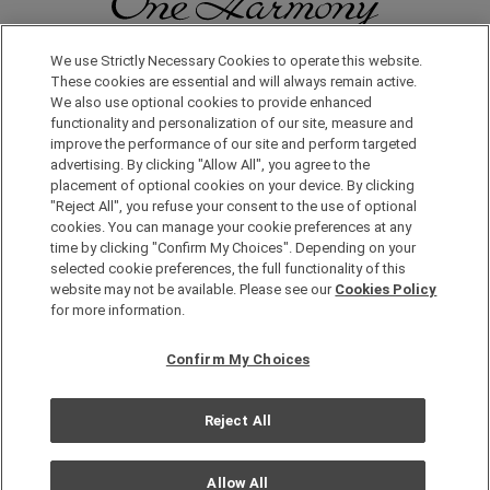
無論在日本國內還是在世界其他地方，您都會體驗到更多旅行的樂
We use Strictly Necessary Cookies to operate this website.
趣。只要申請成為One Harmony會員，即可享受各種專屬優惠。
These cookies are essential and will always remain active.
We also use optional cookies to provide enhanced
functionality and personalization of our site, measure and
申請加入會員，請點擊此處
improve the performance of our site and perform targeted
advertising. By clicking "Allow All", you agree to the
placement of optional cookies on your device. By clicking
"Reject All", you refuse your consent to the use of optional
cookies. You can manage your cookie preferences at any
time by clicking "Confirm My Choices". Depending on your
selected cookie preferences, the full functionality of this
website may not be available. Please see our
Cookies Policy
Copyright © Okura Nikko Hotel Management Co., Ltd. All
for more information.
Rights Reserved.
個人信息保護方針
Confirm My Choices
網站地圖
網站策略
Reject All
Cookie 政策
Allow All