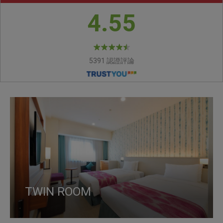
4.55
5391 認證評論
TWIN ROOM
J PREMIUM TWIN
SINGLE ROOM