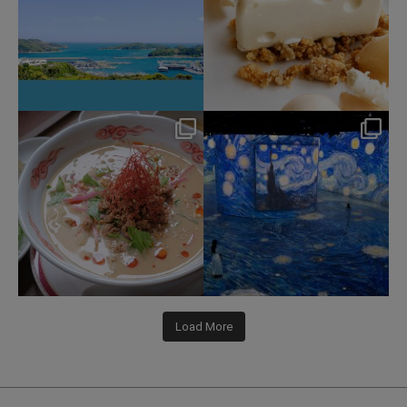
hotel_jalcity
hotel_jalcity
Jul 22
Jul 9
207
1
260
0
Load More