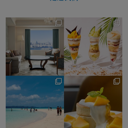
nikko_hotels
nikko_hotels
Aug 7
Aug 4
148
0
184
1
nikko_hotels
nikko_hotels
Jul 31
Jul 29
342
0
175
1