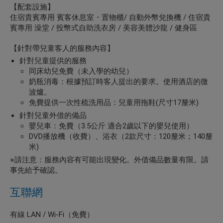
【配套設施】
住宿貴賓專用 賓客休息室・置物櫃/ 自動外幣兌換機 / 住宿貴
賓專用 澡堂 / 投幣式自助洗衣房 / 美容美體沙龍 / 健身區
【針對帶兒童客人的服務內容】
針對兒童提供的服務
同床幼兒免費（未入學的幼兒）
奶瓶消毒：根據預訂時客人提出的要求。使用酒店的微
波爐。
免費提供一次性梳洗用品：兒童用拖鞋(尺寸17釐米)
針對兒童外借的備品
嬰兒車：免費（3.5公斤 適合2歲以下的嬰兒使用）
DVD播放機（收費）、浴衣（2款尺寸：120釐米；140釐
米)
※請注意：服務內容有可能出現變化。外借備品數量有限。請
事先給予確認。
互聯網
有線 LAN / Wi-Fi（免費）