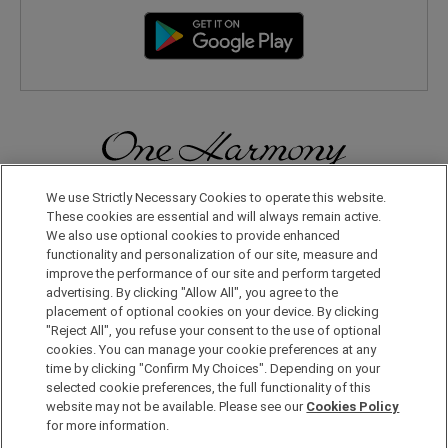
We use Strictly Necessary Cookies to operate this website.
無論在日本國內還是在世界其他地方，您都會體驗到更多旅行的樂
趣。只要申請成為One Harmony會員，即可享受各種專屬優惠。
These cookies are essential and will always remain active.
We also use optional cookies to provide enhanced
functionality and personalization of our site, measure and
申請加入會員，請點擊此處
improve the performance of our site and perform targeted
advertising. By clicking "Allow All", you agree to the
placement of optional cookies on your device. By clicking
"Reject All", you refuse your consent to the use of optional
cookies. You can manage your cookie preferences at any
time by clicking "Confirm My Choices". Depending on your
selected cookie preferences, the full functionality of this
website may not be available. Please see our
Cookies Policy
Copyright © Okura Nikko Hotel Management Co., Ltd. All
for more information.
Rights Reserved.