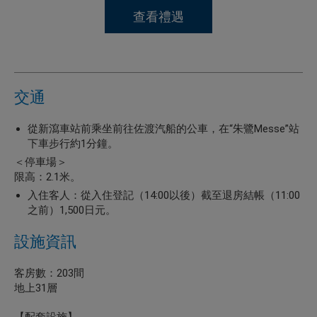
查看禮遇
交通
從新瀉車站前乘坐前往佐渡汽船的公車，在“朱鷺Messe”站
下車步行約1分鐘。
＜停車場＞
限高：2.1米。
入住客人：從入住登記（14:00以後）截至退房結帳（11:00
之前）1,500日元。
設施資訊
客房數：203間
地上31層
【配套設施】