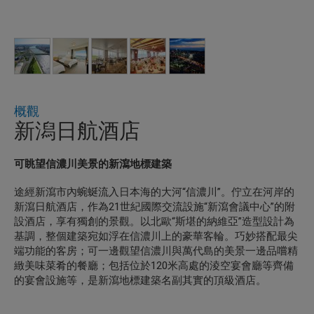
概觀
新潟日航酒店
可眺望信濃川美景的新瀉地標建築
途經新瀉市內蜿蜒流入日本海的大河“信濃川”。佇立在河岸的
新瀉日航酒店，作為21世紀國際交流設施“新瀉會議中心”的附
設酒店，享有獨創的景觀。以北歐“斯堪的納維亞”造型設計為
基調，整個建築宛如浮在信濃川上的豪華客輪。巧妙搭配最尖
端功能的客房；可一邊觀望信濃川與萬代島的美景一邊品嚐精
緻美味菜肴的餐廳；包括位於120米高處的淩空宴會廳等齊備
的宴會設施等，是新瀉地標建築名副其實的頂級酒店。