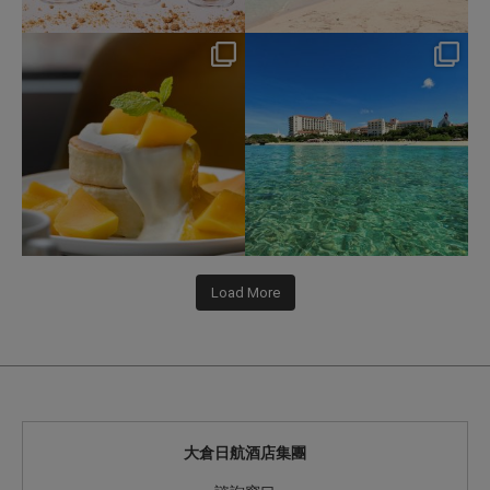
nikko_hotels
nikko_hotels
Jul 29
Jul 24
166
1
590
1
Load More
大倉日航酒店集團