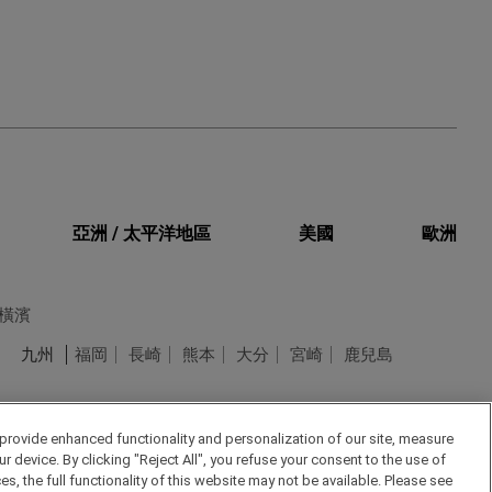
亞洲 / 太平洋地區
美國
歐洲
橫濱
九州
福岡
長崎
熊本
大分
宮崎
鹿兒島
 provide enhanced functionality and personalization of our site, measure
 device. By clicking "Reject All", you refuse your consent to the use of
the full functionality of this website may not be available. Please see