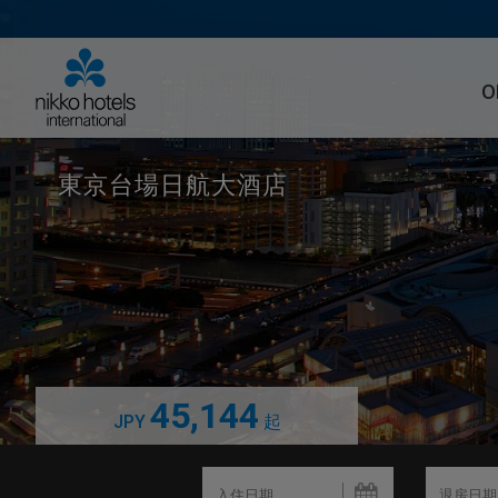
O
東京台場日航大酒店
45,144
JPY
起