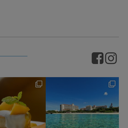
nikko_hotels
nikko_hotels
Jul 29
Jul 24
170
1
598
1