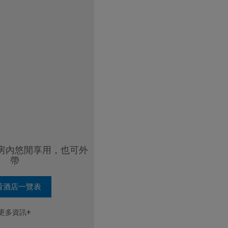
房內悠閒享用，也可外
帶
看酒店一覽表
更多資訊+