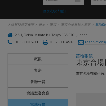
修改或取消預訂
大倉日航酒店集團
>
日本
>
東京
>
東京台場日航大酒店
>
當地報
2-6-1, Daiba, Minato-ku, Tokyo 135-8701, Japan
81-3-5500-6711
81-3-5500-4507
reservation
當地報價
概觀
東京台場
客房
備有各種有關住宿
餐廳一覽
會議室宴會廳
當地報價