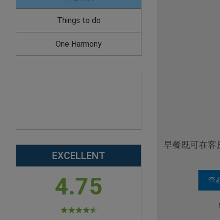
Things to do
One Harmony
早餐既可在客
EXCELLENT
4.75
查