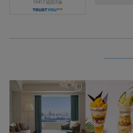
10417 認證評論
nikko_hotels
nikko_hotel
Aug 7
Aug 4
85
0
169