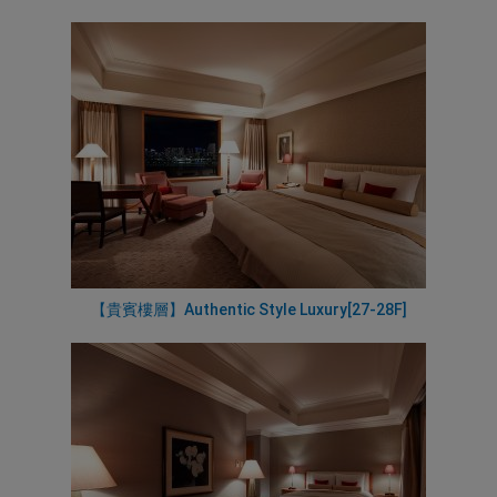
【貴賓樓層】Authentic Style Luxury[27-28F]