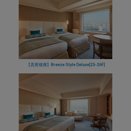
【貴賓樓層】Breeze Style Deluxe[25-26F]