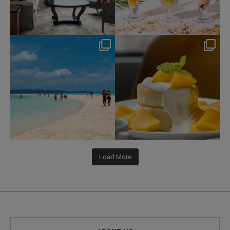
nikko_hotels
nikko_hotels
Jul 31
Jul 29
349
0
177
1
Load More