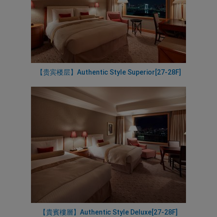
【贵宾楼层】Authentic Style Superior[27-28F]
【貴賓樓層】Authentic Style Deluxe[27-28F]