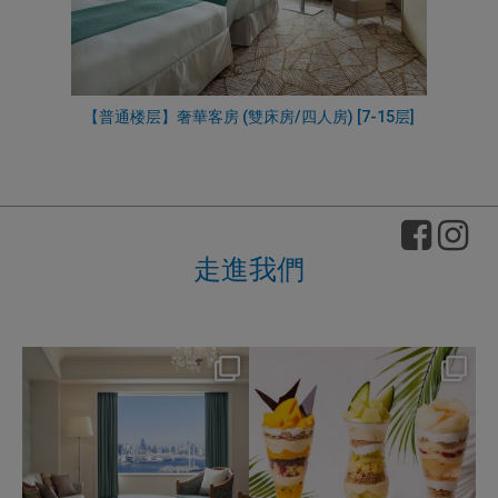
【普通楼层】奢華客房 (雙床房/四人房) [7-15层]
走進我們
nikko_hotels
nikko_hotels
Aug 7
Aug 4
164
0
196
1