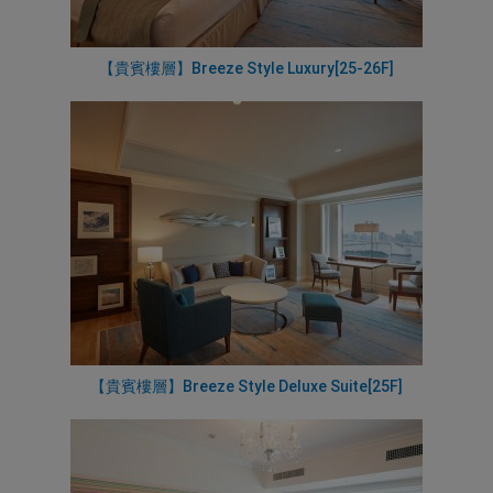
【貴賓樓層】Breeze Style Luxury[25-26F]
【貴賓樓層】Breeze Style Deluxe Suite[25F]