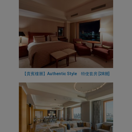
【貴賓樓層】Authentic Style 特使套房 [28層]