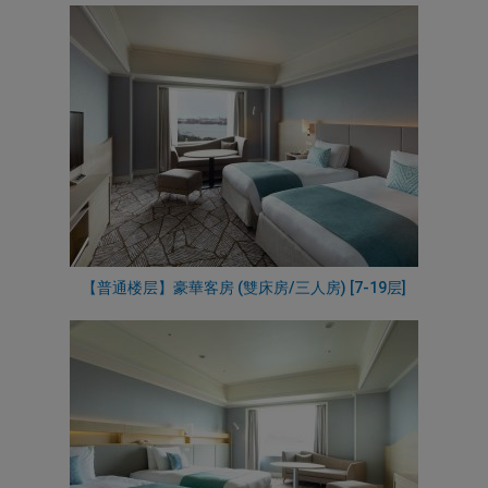
【普通楼层】豪華客房 (雙床房/三人房) [7-19层]