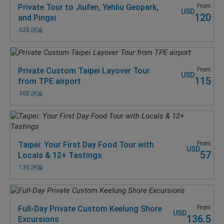
Private Tour to Jiufen, Yehliu Geopark,
From
USD
120
and Pingxi
525 評論
Private Custom Taipei Layover Tour
From
USD
115
from TPE airport
300 評論
Taipei: Your First Day Food Tour with
From
USD
57
Locals & 12+ Tastings
135 評論
Full-Day Private Custom Keelung Shore
From
USD
136.5
Excursions