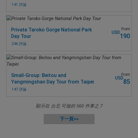
141 評論
Private Taroko Gorge National Park
From
USD
190
Day Tour
246 評論
Small-Group: Beitou and
From
USD
85
Yangmingshan Day Tour from Taipei
147 評論
顯示在 台北 可做的
560
件事之
7
下一頁>>