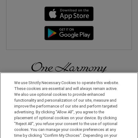
We use Strictly Necessary Cookies to operate this website.
無論在日本國內還是在世界其他地方，您都會體驗到更多旅行的樂
趣。只要申請成為One Harmony會員，即可享受各種專屬優惠。
These cookies are essential and will always remain active.
We also use optional cookies to provide enhanced
functionality and personalization of our site, measure and
申請加入會員，請點擊此處
improve the performance of our site and perform targeted
advertising. By clicking "Allow All", you agree to the
placement of optional cookies on your device. By clicking
"Reject All", you refuse your consent to the use of optional
cookies. You can manage your cookie preferences at any
time by clicking "Confirm My Choices". Depending on your