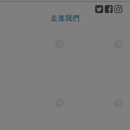
走進我們
nikko_hotels
nikko_hotels
Aug 7
Aug 4
148
0
184
1
nikko_hotels
nikko_hotels
Jul 31
Jul 29
342
0
175
1