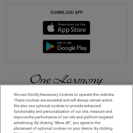
DOWNLOAD APP
無論在日本國內還是在世界其他地方，您都會體驗到更多旅行的樂
We use Strictly Necessary Cookies to operate this website.
趣。只要申請成為One Harmony會員，即可享受各種專屬優惠。
These cookies are essential and will always remain active.
We also use optional cookies to provide enhanced
functionality and personalization of our site, measure and
申請加入會員，請點擊此處
improve the performance of our site and perform targeted
advertising. By clicking "Allow All", you agree to the
placement of optional cookies on your device. By clicking