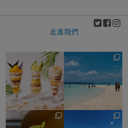
走進我們
nikko_hotels
nikko_hotels
Aug 4
Jul 31
138
1
315
0
nikko_hotels
nikko_hotels
Jul 29
Jul 24
161
1
582
1