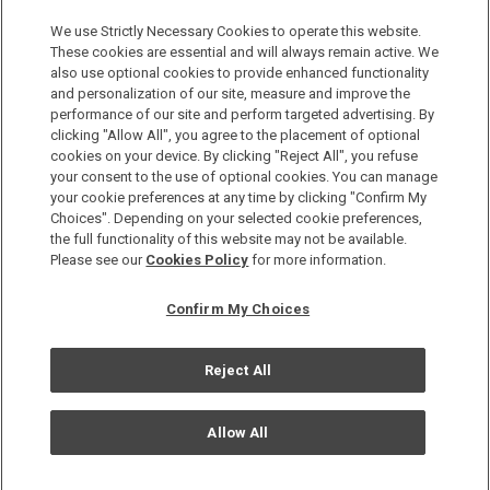
일본으로, 세계로, 여행의 즐거움을 더해 보세요! 원 하모니 회원으
로 등록하시면 다양한 혜택을 누리실 수 있습니다.
We use Strictly Necessary Cookies to operate this website.
These cookies are essential and will always remain active. We
also use optional cookies to provide enhanced functionality
회원 가입은 이곳으로
and personalization of our site, measure and improve the
performance of our site and perform targeted advertising. By
clicking "Allow All", you agree to the placement of optional
cookies on your device. By clicking "Reject All", you refuse
your consent to the use of optional cookies. You can manage
your cookie preferences at any time by clicking "Confirm My
Choices". Depending on your selected cookie preferences,
the full functionality of this website may not be available.
Copyright © Okura Nikko Hotel Management Co., Ltd. All
Please see our
Cookies Policy
for more information.
Rights Reserved.
개인정보 보호방침
Confirm My Choices
사이트 맵
사이트 운영정책
Reject All
쿠기사용정책
Allow All