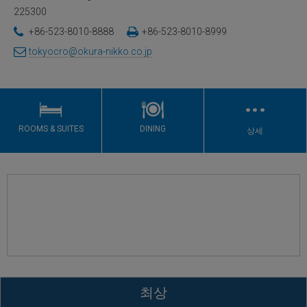
225300
+86-523-8010-8888
+86-523-8010-8999
tokyocro@okura-nikko.co.jp
…
ROOMS & SUITES
DINING
상세
최상