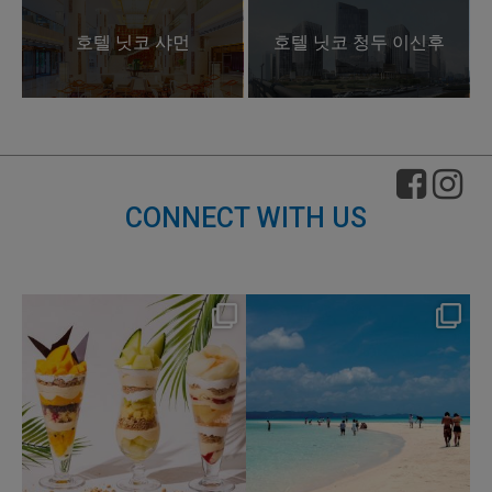
호텔 닛코 샤먼
호텔 닛코 청두 이신후
CONNECT WITH US
nikko_hotels
nikko_hotels
Aug 4
Jul 31
159
1
328
0