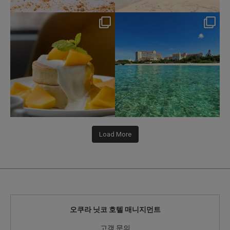
nikko_hotels
nikko_hotels
Jul 29
Jul 24
166
1
590
1
Load More
오쿠라 닛코 호텔 매니지먼트
고객 문의