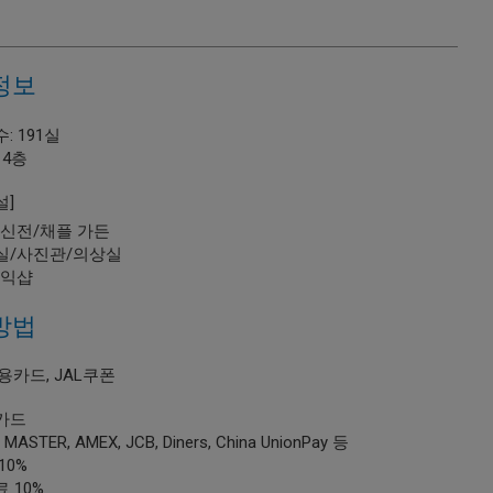
정보
: 191실
14층
설]
/신전/채플 가든
실/사진관/의상실
케익샵
방법
용카드, JAL쿠폰
카드
, MASTER, AMEX, JCB, Diners, China UnionPay 등
10%
 10%