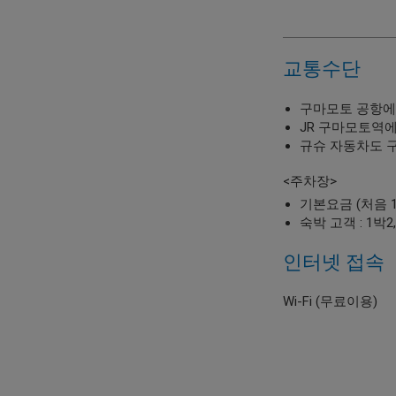
교통수단
구마모토 공항에서
JR 구마모토역에서
규슈 자동차도 구
<주차장>
기본요금 (처음 1시
숙박 고객 : 1박2
인터넷 접속
Wi-Fi (무료이용)