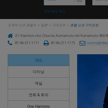
예약 확인·취소
오쿠라 닛코 호텔즈
>
일본
>
구마모토
>
호텔 닛코 구마모토
2-1 Kamitori-cho Chuo-ku Kumamoto-shi Kumamoto 860-
81-96-211-1111
81-96-211-1175
rooms@nikko
개요
다이닝
객실
연회 & 회의
One Harmony