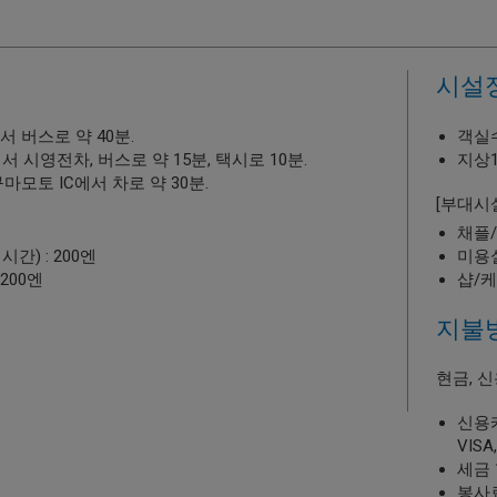
시설
 버스로 약 40분.
객실수
 시영전차, 버스로 약 15분, 택시로 10분.
지상
마모토 IC에서 차로 약 30분.
[부대시
채플
간) : 200엔
미용
,200엔
샵/
지불
현금, 신
신용
VISA
세금 
봉사료