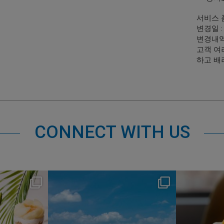
서비스 
변경일 :
변경내역 
고객 여
하고 배
CONNECT WITH US
s
nikko_hotels
Jul 31
1
342
0