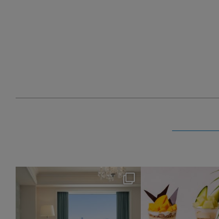
nikko_hotels
nikko_hotel
Aug 7
Aug 4
148
0
184