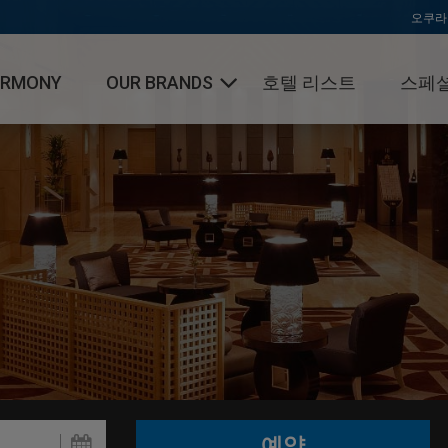
오쿠라
ARMONY
OUR BRANDS
호텔 리스트
스페셜
오쿠라 호텔 & 리조트
호텔 닛코 인터네셔널
호텔 JAL 시티