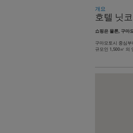
개요
호텔 닛코
쇼핑은 물론, 구마
구마모토시 중심부에 
규모인 1,500㎡ 