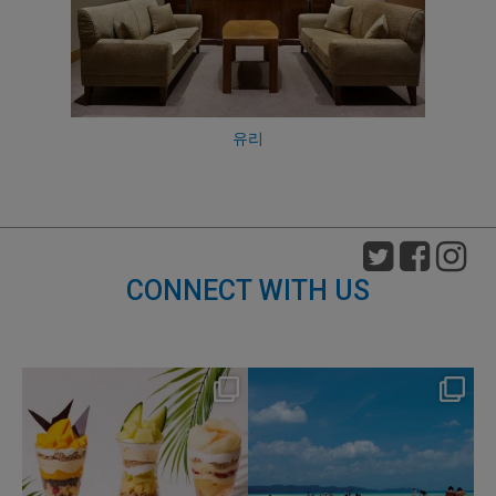
유리
CONNECT WITH US
nikko_hotels
nikko_hotels
Aug 4
Jul 31
159
1
328
0