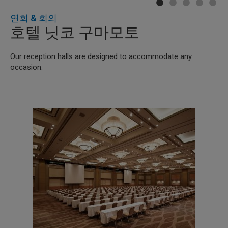
연회 & 회의
호텔 닛코 구마모토
Our reception halls are designed to accommodate any
occasion.