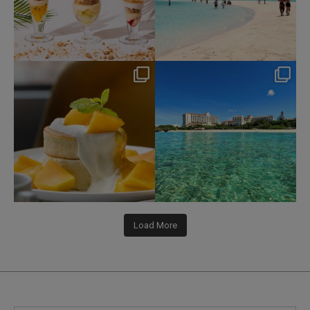
nikko_hotels
nikko_hotels
Jul 29
Jul 24
166
1
590
1
Load More