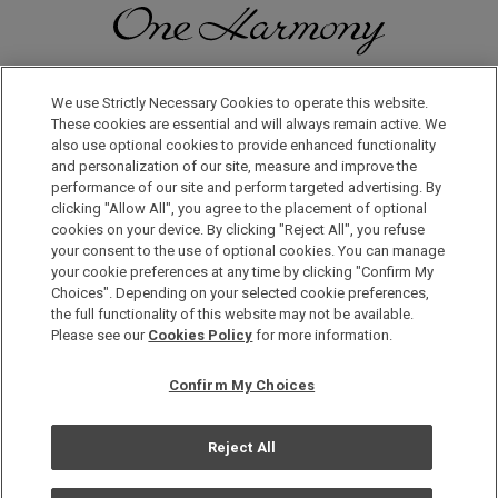
일본으로, 세계로, 여행의 즐거움을 더해 보세요! 원 하모니 회원으
로 등록하시면 다양한 혜택을 누리실 수 있습니다.
We use Strictly Necessary Cookies to operate this website.
These cookies are essential and will always remain active. We
also use optional cookies to provide enhanced functionality
회원 가입은 이곳으로
and personalization of our site, measure and improve the
performance of our site and perform targeted advertising. By
clicking "Allow All", you agree to the placement of optional
cookies on your device. By clicking "Reject All", you refuse
your consent to the use of optional cookies. You can manage
your cookie preferences at any time by clicking "Confirm My
Choices". Depending on your selected cookie preferences,
the full functionality of this website may not be available.
Copyright © Okura Nikko Hotel Management Co., Ltd. All
Please see our
Cookies Policy
for more information.
Rights Reserved.
개인정보 보호방침
Confirm My Choices
사이트 맵
사이트 운영정책
Reject All
쿠기사용정책