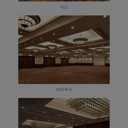
아소
아마쿠사