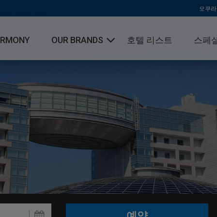
오쿠라
ARMONY
OUR BRANDS
호텔 리스트
스페셜
오쿠라 호텔 & 리조트
호텔 닛코 인터네셔널
호텔 JAL 시티