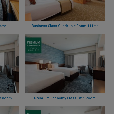
74m²
Business Class Quadruple Room 111m²
le Room
Premium Economy Class Twin Room