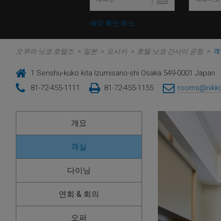
예약 확인·취소
오쿠라 닛코 호텔즈
>
일본
>
오사카
>
호텔 닛코 간사이 공항
>
객
1 Senshu-kuko kita Izumisano-shi Osaka 549-0001 Japan
81-72-455-1111
81-72-455-1155
rooms@nikko
개요
객실
다이닝
연회 & 회의
오퍼