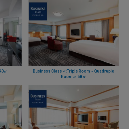
 40㎡
Business Class ≪Triple Room～Quadruple
Room≫ 58㎡