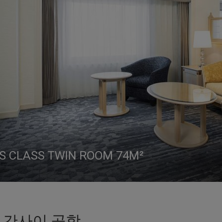
S CLASS TWIN ROOM 74M²
S CLASS CORNER TWIN ROOM 40㎡
M ECONOMY CLASS TWIN ROOM 29㎡
 CLASS FAMILY ROOM (TYPE B) 74㎡
 간사이 공항