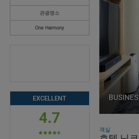
관광명소
One Harmony
BUSINES
BUSINES
PREMIU
ECONOMY
EXCELLENT
4.7
객실
호텔 닛코