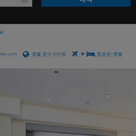
실
kix.com
호텔 공식 사이트
항공권+호텔