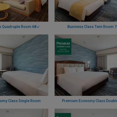
ss Quadruple Room 68㎡
Business Class Twin Room 
omy Class Single Room
Premium Economy Class Doub