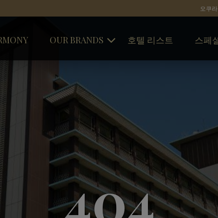
오쿠라
RMONY
OUR BRANDS
호텔 리스트
스페셜
오쿠라 호텔 & 리조트
호텔 닛코 인터네셔널
호텔 JAL 시티
404