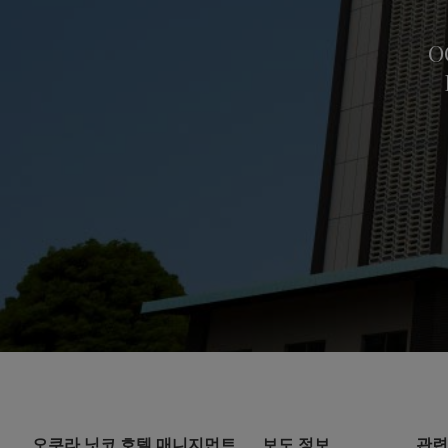
O
오쿠라 닛코 호텔 매니지먼트
보도 정보
관련