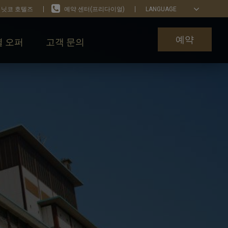
 닛코 호텔즈
예약 센터(프리다이얼)
LANGUAGE
예약
 오퍼
고객 문의