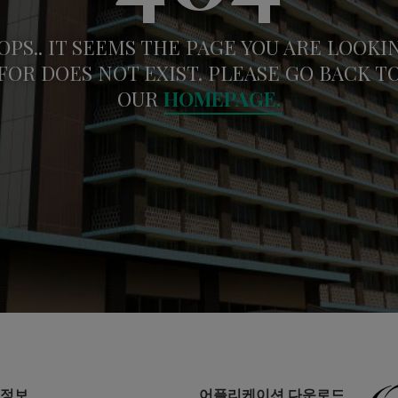
OPS.. IT SEEMS THE PAGE YOU ARE LOOKI
FOR DOES NOT EXIST. PLEASE GO BACK T
OUR
HOMEPAGE.
정보
어플리케이션 다운로드