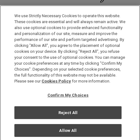
일본으로, 세계로, 여행의 즐거움을 더해 보세요! 원 하모니 회원으
로 등록하시면 다양한 혜택을 누리실 수 있습니다.
We use Strictly Necessary Cookies to operate this website.
These cookies are essential and will always remain active. We
also use optional cookies to provide enhanced functionality
회원 가입은 이곳으로
and personalization of our site, measure and improve the
performance of our site and perform targeted advertising. By
clicking "Allow All", you agree to the placement of optional
cookies on your device. By clicking "Reject All", you refuse
your consent to the use of optional cookies. You can manage
your cookie preferences at any time by clicking "Confirm My
Choices". Depending on your selected cookie preferences,
the full functionality of this website may not be available.
Copyright © Okura Nikko Hotel Management Co., Ltd. All
Please see our
Cookies Policy
for more information.
Rights Reserved.
개인정보 보호방침
Confirm My Choices
사이트 맵
사이트 운영정책
Reject All
쿠기사용정책
Allow All