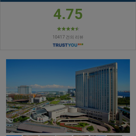
4.75
10417 건의 리뷰
【EXECUTIVE FLOOR】
【EXECUTIVE FLOOR】
AUTHENTIC STYLE
BREEZE STYLE DELUXE
【ANOTHER DIMENSION,
CHINESE RESTAURANT
LUXURY ROOM
SUITE
【프리미어 플로어】럭셔
ANOTHER TOKYO】THE
GARDEN DINING
TOH-LEE
THE LOBBY CAFE
PALAIS ROYAL
GINGA
【EXECUTIVE FLOOR】Authentic Style
【EXECUTIVE FLOOR】Breeze Style
리[20-24F]
GRILL ON 30TH（30F）
Luxury Room
Deluxe Suite
GARDEN DINING
Chinese Restaurant Toh-Lee
The Lobby Cafe
Palais Royal
Ginga