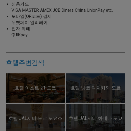
신용카드
VISA MASTER AMEX JCB Diners China UnionPay etc.
모바일(QR코드) 결제
위챗페이 알리페이
전자 화폐
QUIKpay
호텔주변검색
호텔 이스트 21 도쿄
호텔 닛코 다치카와 도쿄
호텔 JAL시티 도쿄 도요스
호텔 JAL시티 하네다 도쿄