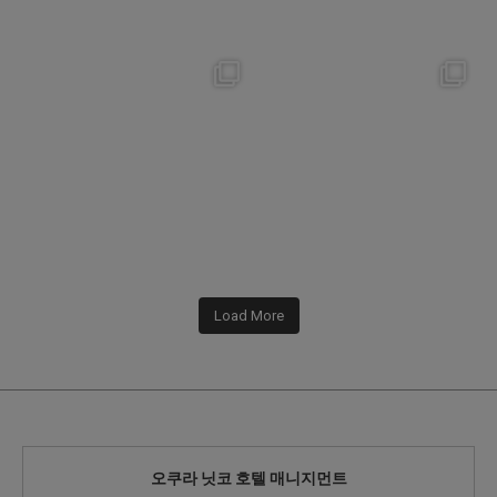
nikko_hotels
nikko_hotels
Jul 31
Jul 29
342
0
175
1
Load More
오쿠라 닛코 호텔 매니지먼트