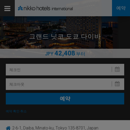
예약
그랜드 닛코 도쿄 다이바
42,408
JPY
부터
예약 확인·취소
2-6-1, Daiba, Minato-ku, Tokyo 135-8701, Japan