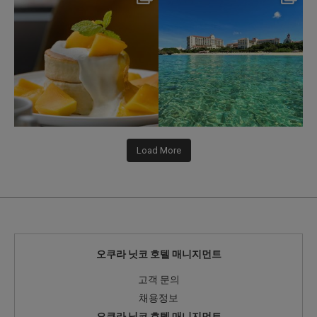
Jul 29
Jul 24
163
1
584
1
Load More
오쿠라 닛코 호텔 매니지먼트
고객 문의
채용정보
오쿠라 닛코 호텔 매니지먼트