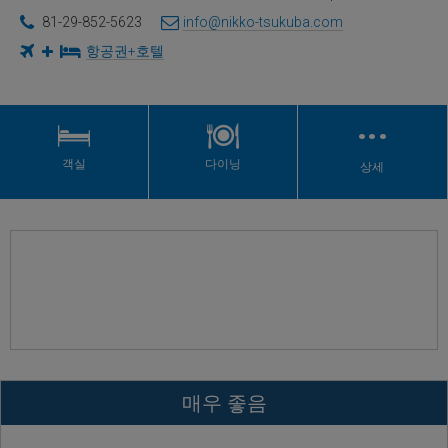
81-29-852-5623
info@nikko-tsukuba.com
항공권+호텔
…
객실
다이닝
상세
매우 좋음