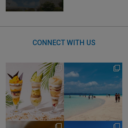
CONNECT WITH US
nikko_hotels
nikko_hotels
Aug 4
Jul 31
145
1
319
0
nikko_hotels
nikko_hotels