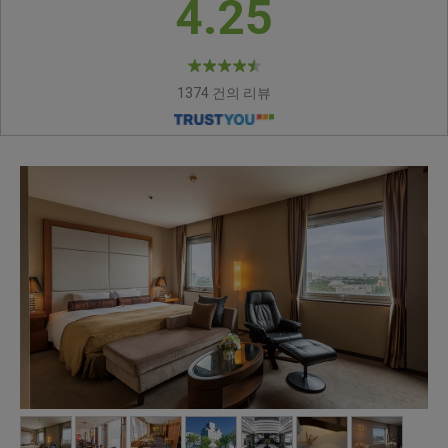
4.25
1374 건의 리뷰
JUNIOR CORNER SUITE
DELUXE TWIN （MAIN
JUNIOR CORNER SUITE
SANSUITEI BETTEI
BANQUET HALL [
BANQUET HALL [
HOTEL EXTERIOR
MAIN LOBBY
（MAIN BLDG. ）
BLDG.）
（ANNEX BLDG.）
PRIVATE ROOM
TOH-LEE
TOH-LEE PRIVATE ROOM
SERENA
SUBARU ]
JUPITER ]