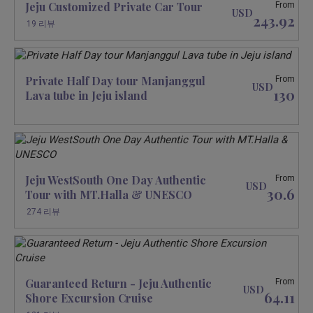
Jeju Customized Private Car Tour
From
USD
243.92
19 리뷰
Private Half Day tour Manjanggul
From
USD
130
Lava tube in Jeju island
Jeju WestSouth One Day Authentic
From
USD
30.6
Tour with MT.Halla & UNESCO
274 리뷰
Guaranteed Return - Jeju Authentic
From
USD
64.11
Shore Excursion Cruise