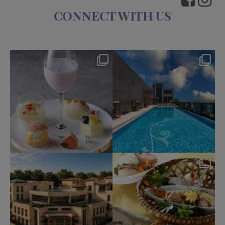
CONNECT WITH US
okura_hotels
okura_hotels
Aug 7
Aug 4
223
1
211
2
okura_hotels
okura_hotels
Jul 31
Jul 25
340
3
417
3