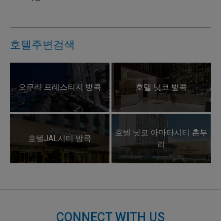
호텔주변검색
오쿠라 프레스티지 방콕
호텔 닛코 방콕
호텔 닛코 아마타시티 촌부
호텔JAL시티 방콕
리
CONNECT WITH US