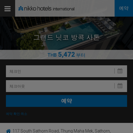
예약
그랜드 닛코 방콕 사톤
5,472
THB
부터
예약 확인·취소
117 South Sathorn Road, Thung Maha Mek, Sathorn,