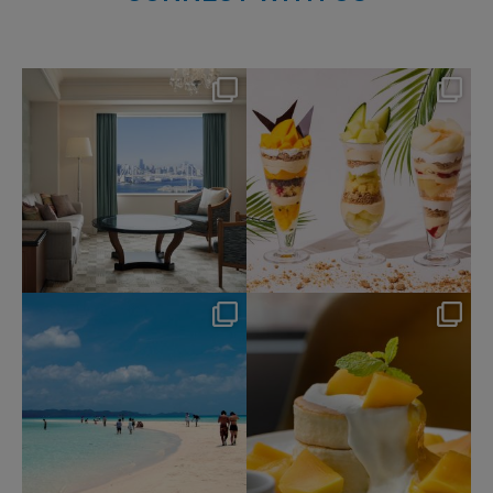
nikko_hotels
nikko_hotels
Aug 7
Aug 4
157
0
188
1
nikko_hotels
nikko_hotels
Jul 31
Jul 29
347
0
176
1