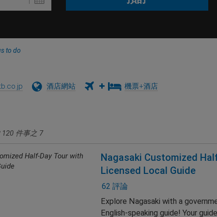
s to do
b.co.jp
酒店網站
機票+酒店
的
120
件事之
7
Nagasaki Customized Half
Licensed Local Guide
62 評論
Explore Nagasaki with a governme
English-speaking guide! Your guide 