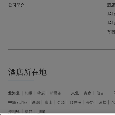
公司簡介
酒店
JA
JA
有關
酒店所在地
北海道
札幌
帶廣
新雪谷
東北
青森
仙台
中部 / 北陸
新潟
富山
金澤
輕井澤
長野
濱松
沖繩島
讀谷
那霸