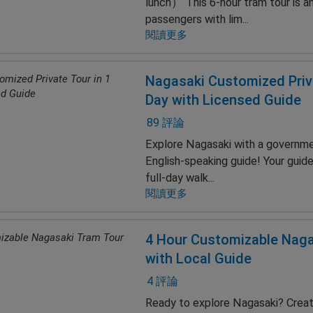
lunch） This 6-hour tram tour is an
passengers with lim...
閱讀更多
Nagasaki Customized Priva
Day with Licensed Guide
89 評論
Explore Nagasaki with a governme
English-speaking guide! Your guide 
full-day walk...
閱讀更多
4 Hour Customizable Naga
with Local Guide
4 評論
Ready to explore Nagasaki? Creat