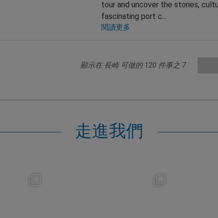
tour and uncover the stories, cult
fascinating port c...
閱讀更多
顯示在 長崎 可做的
120
件事之
7
走進我們
s
nikko_hotels
Jul 31
1
342
0