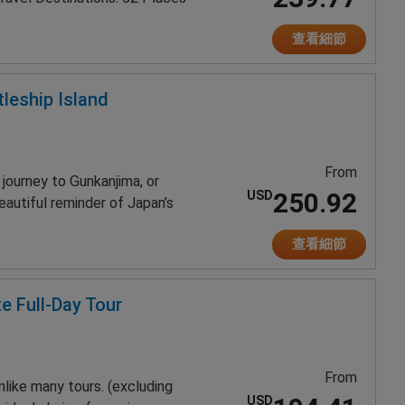
查看細節
leship Island
From
journey to Gunkanjima, or
250.92
USD
eautiful reminder of Japan’s
查看細節
e Full-Day Tour
From
nlike many tours. (excluding
USD