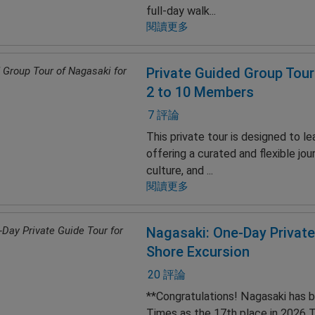
full-day walk...
閱讀更多
Private Guided Group Tour
2 to 10 Members
7 評論
This private tour is designed to le
offering a curated and flexible jou
culture, and ...
閱讀更多
Nagasaki: One-Day Private
Shore Excursion
20 評論
**Congratulations! Nagasaki has 
Times as the 17th place in 2026 T