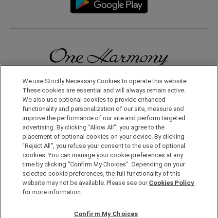
無論在日本國內還是在世界其他地方，您都會體驗到更多旅行的樂
We use Strictly Necessary Cookies to operate this website.
趣。只要申請成為One Harmony會員，即可享受各種專屬優惠。
These cookies are essential and will always remain active.
We also use optional cookies to provide enhanced
functionality and personalization of our site, measure and
申請加入會員，請點擊此處
improve the performance of our site and perform targeted
advertising. By clicking "Allow All", you agree to the
placement of optional cookies on your device. By clicking
"Reject All", you refuse your consent to the use of optional
cookies. You can manage your cookie preferences at any
time by clicking "Confirm My Choices". Depending on your
selected cookie preferences, the full functionality of this
website may not be available. Please see our
Cookies Policy
Copyright © Okura Nikko Hotel Management Co., Ltd. All
for more information.
Rights Reserved.
個人信息保護方針
Confirm My Choices