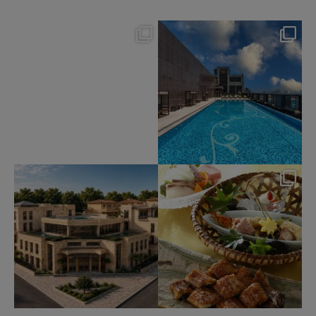
okura_hotels
okura_hotels
Aug 7
Aug 4
223
1
211
2
okura_hotels
okura_hotels
Jul 31
Jul 25
340
3
417
3