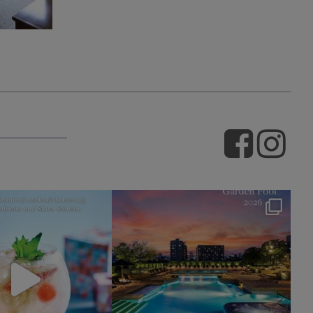
okura_hotels
okura_hotels
7月 22
7月 11
162
1
233
1