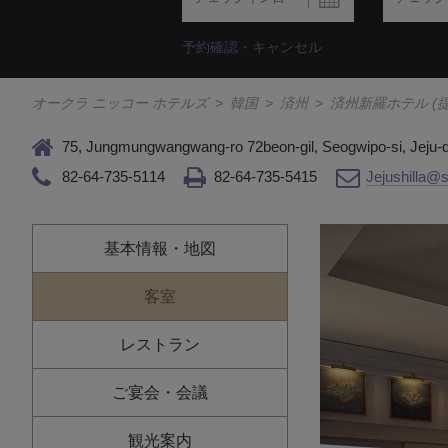
予約確認・キャンセル
オークラ ニッコー ホテルズ
>
韓国
>
済州
>
済州新羅ホテル (
75, Jungmungwangwang-ro 72beon-gil, Seogwipo-si, Jeju-
82-64-735-5114
82-64-735-5415
Jejushilla
基本情報・地図
客室
レストラン
ご宴会・会議
観光案内