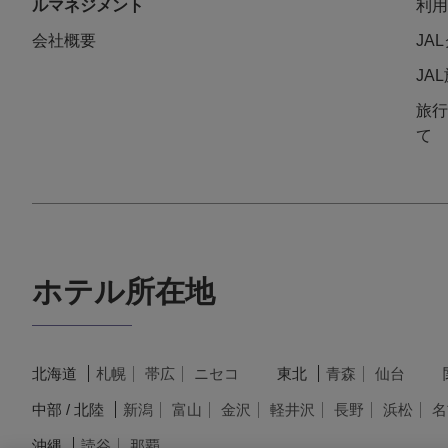
ルマネジメント
利用
会社概要
JA
JA
旅行
て
ホテル所在地
北海道
札幌
帯広
ニセコ
東北
青森
仙台
中部 / 北陸
新潟
富山
金沢
軽井沢
長野
浜松
名
沖縄
読谷
那覇