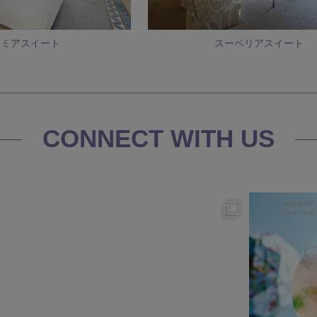
レミアスイート
スーペリアスイート
CONNECT WITH US
s
okura_hotels
7月 25
3
414
3