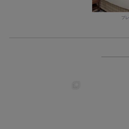
プ
okura_hotels
okura_hotel
8月 4
7月 31
193
2
332