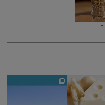
ミネ
hotel_jalcity
hotel_jalcit
8月 4
7月 29
127
0
165