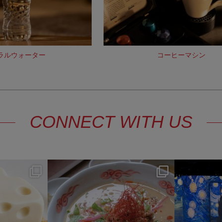
ラルウォーター
コーヒーマシン
CONNECT WITH US
y
hotel_jalcity
7月 22
0
207
1