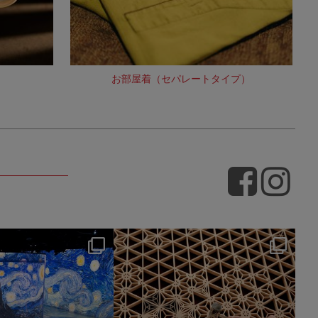
お部屋着（セパレートタイプ）
hotel_jalcity
hotel_jalcity
7月 9
7月 2
260
0
233
0