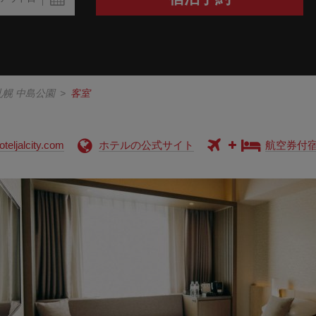
札幌 中島公園
>
客室
teljalcity.com
ホテルの公式サイト
航空券付