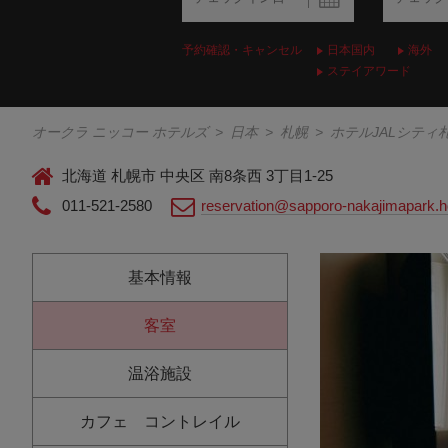
予約確認・キャンセル
日本国内
海外
ステイアワード
オークラ ニッコー ホテルズ
>
日本
>
札幌
>
ホテルJALシティ
北海道 札幌市 中央区 南8条西 3丁目1-25
011-521-2580
reservation@sapporo-nakajimapark.ho
基本情報
客室
温浴施設
カフェ コントレイル