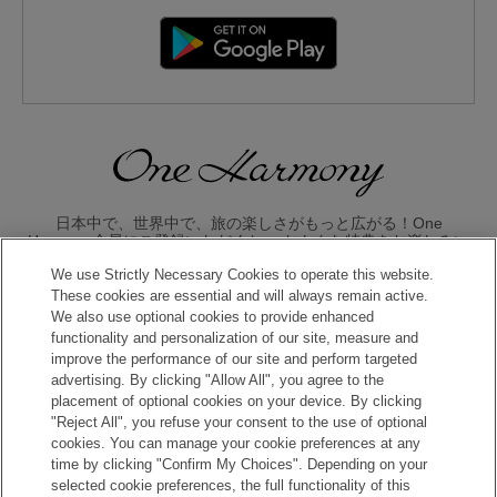
日本中で、世界中で、旅の楽しさがもっと広がる！One
Harmony会員にご登録いただくと、 おトクな特典をお楽しみい
ただけます。
We use Strictly Necessary Cookies to operate this website.
These cookies are essential and will always remain active.
入会のお申し込みはこちら
We also use optional cookies to provide enhanced
functionality and personalization of our site, measure and
improve the performance of our site and perform targeted
advertising. By clicking "Allow All", you agree to the
placement of optional cookies on your device. By clicking
"Reject All", you refuse your consent to the use of optional
cookies. You can manage your cookie preferences at any
time by clicking "Confirm My Choices". Depending on your
Copyright © Okura Nikko Hotel Management Co., Ltd. All
selected cookie preferences, the full functionality of this