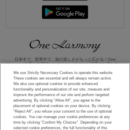
日本中で、世界中で、旅の楽しさがもっと広がる！One
Harmony会員にご登録いただくと、 おトクな特典をお楽しみい
ただけます。
We use Strictly Necessary Cookies to operate this website.
These cookies are essential and will always remain active.
入会のお申し込みはこちら
We also use optional cookies to provide enhanced
functionality and personalization of our site, measure and
improve the performance of our site and perform targeted
advertising. By clicking "Allow All", you agree to the
placement of optional cookies on your device. By clicking
"Reject All", you refuse your consent to the use of optional
cookies. You can manage your cookie preferences at any
time by clicking "Confirm My Choices". Depending on your
Copyright © Okura Nikko Hotel Management Co., Ltd. All
selected cookie preferences, the full functionality of this