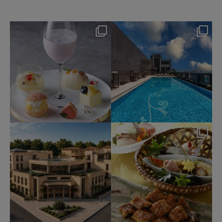
okura_hotels
okura_hotels
8月 7
8月 4
135
0
201
2
okura_hotels
okura_hotels
7月 31
7月 25
332
3
415
3