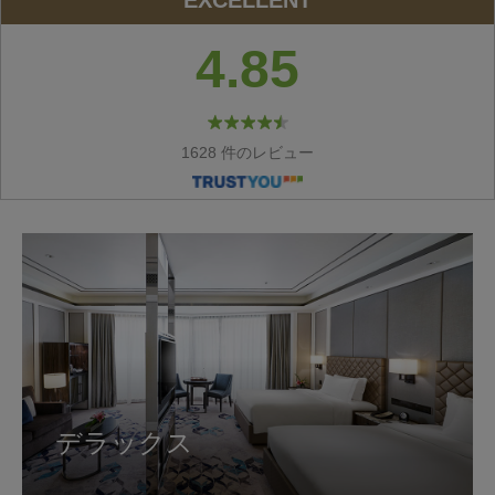
EXCELLENT
4.85
1628 件のレビュー
デラックス
ヒノキ湯
プリミアコナー
パレススイート