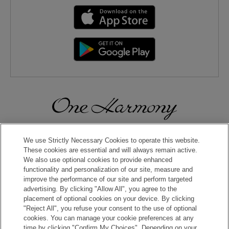
日本中で、世界中で、旅の楽しさがもっと広がる！One
Harmony会員にご登録いただくと、 おトクな特典をお楽しみい
We use Strictly Necessary Cookies to operate this website.
ただけます。
These cookies are essential and will always remain active.
We also use optional cookies to provide enhanced
functionality and personalization of our site, measure and
入会のお申し込みはこちら
improve the performance of our site and perform targeted
advertising. By clicking "Allow All", you agree to the
placement of optional cookies on your device. By clicking
"Reject All", you refuse your consent to the use of optional
cookies. You can manage your cookie preferences at any
time by clicking "Confirm My Choices". Depending on your