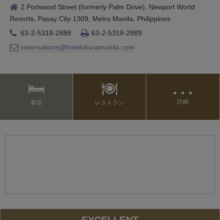
2 Portwood Street (formerly Palm Drive), Newport World
Resorts, Pasay City 1309, Metro Manila, Philippines
63-2-5318-2888
63-2-5318-2889
reservations@hotelokuramanila.com
…
詳細
客室
レストラン