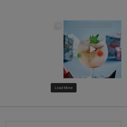
okura_hotels
okura_hotels
Jul 25
Jul 22
414
3
162
1
Load More