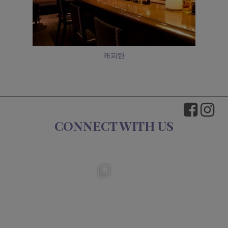
캐피탄
CONNECT WITH US
okura_hotels
okura_hotels
Aug 4
Jul 31
193
2
332
3