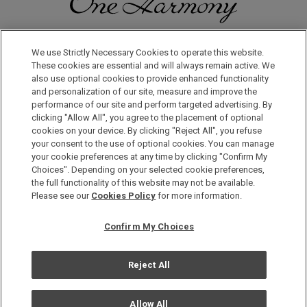
일본으로, 세계로, 여행의 즐거움을 더해 보세요! 원 하모니 회원으
로 등록하시면 다양한 혜택을 누리실 수 있습니다.
We use Strictly Necessary Cookies to operate this website.
These cookies are essential and will always remain active. We
also use optional cookies to provide enhanced functionality
회원 가입은 이곳으로
and personalization of our site, measure and improve the
performance of our site and perform targeted advertising. By
clicking "Allow All", you agree to the placement of optional
cookies on your device. By clicking "Reject All", you refuse
your consent to the use of optional cookies. You can manage
your cookie preferences at any time by clicking "Confirm My
Choices". Depending on your selected cookie preferences,
the full functionality of this website may not be available.
Copyright © Okura Nikko Hotel Management Co., Ltd. All
Please see our
Cookies Policy
for more information.
Rights Reserved.
개인정보 보호방침
Confirm My Choices
사이트 맵
사이트 운영정책
Reject All
쿠기사용정책
Allow All