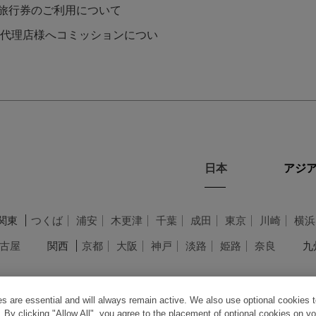
L旅行券のご利用について
代理店様へコミッションについ
日本
アジア
関東
つくば
浦安
木更津
千葉
成田
東京
川崎
横浜
古屋
関西
京都
大阪
神戸
淡路
姫路
奈良
九
 are essential and will always remain active. We also use optional cookies t
 By clicking "Allow All", you agree to the placement of optional cookies on yo