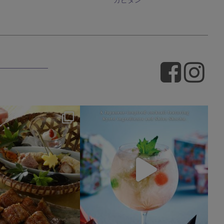
okura_hotels
okura_hotels
7月 25
7月 22
415
3
162
1