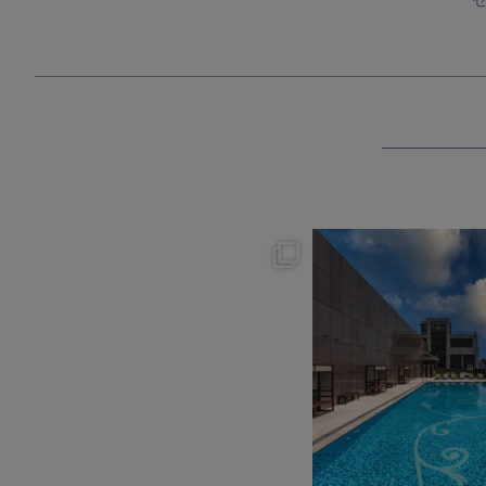
okura_hotels
okura_hotel
8月 7
8月 4
175
1
203