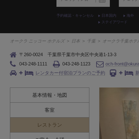
予約確認・キャンセル
日本国内
海外
ステイアワード
オークラ ニッコー ホテルズ
>
日本
>
千葉
>
オークラ千葉ホテ
〒260-0024 千葉県千葉市中央区中央港1-13-3
043-248-1111
043-248-1123
och-front@okur
レンタカー付宿泊プランのご予約
基本情報・地図
客室
レストラン