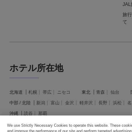
JA
旅行
て
ホテル所在地
北海道
札幌
帯広
ニセコ
東北
青森
仙台
中部 / 北陸
新潟
富山
金沢
軽井沢
長野
浜松
名
沖縄
読谷
那覇
We use Strictly Necessary Cookies to operate this website. These cookies
and improve the performance of our site and perform targeted advertising.