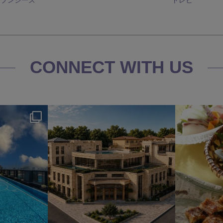
CONNECT WITH US
s
okura_hotels
7月 31
2
334
3