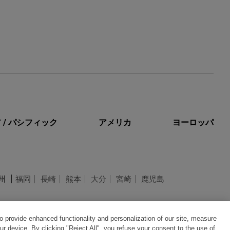
 / パシフィック
アメリカ
ヨーロッパ
州
福岡
長崎
熊本
大分
宮崎
鹿児島
o provide enhanced functionality and personalization of our site, measure
ur device. By clicking "Reject All", you refuse your consent to the use of