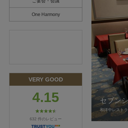
ご宴会・会議
One Harmony
VERY GOOD
4.15
セブン
セブン
セブン
カピタ
トレビ
和洋中レストラ
和洋中レストラ
和洋中レストラ
バー
ロビーラウンジ
632 件のレビュー