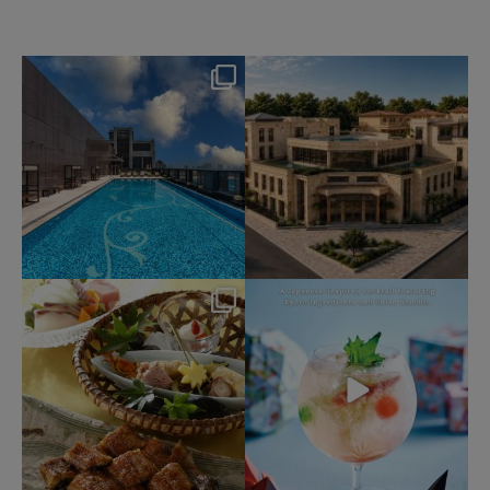
okura_hotels
okura_hotels
Aug 4
Jul 31
193
2
332
3
okura_hotels
okura_hotels
Jul 25
Jul 22
414
3
162
1