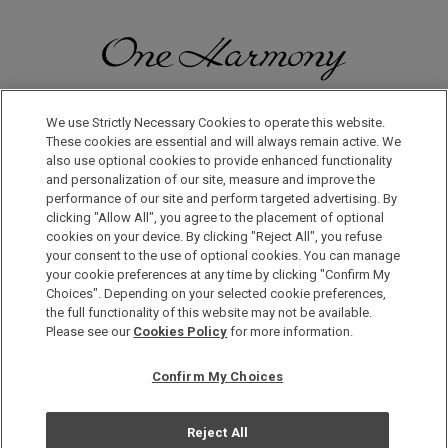
일본으로, 세계로, 여행의 즐거움을 더해 보세요! 원 하모니 회원으
로 등록하시면 다양한 혜택을 누리실 수 있습니다.
We use Strictly Necessary Cookies to operate this website.
These cookies are essential and will always remain active. We
also use optional cookies to provide enhanced functionality
회원 가입은 이곳으로
and personalization of our site, measure and improve the
performance of our site and perform targeted advertising. By
clicking "Allow All", you agree to the placement of optional
cookies on your device. By clicking "Reject All", you refuse
your consent to the use of optional cookies. You can manage
your cookie preferences at any time by clicking "Confirm My
Choices". Depending on your selected cookie preferences,
the full functionality of this website may not be available.
Copyright © Okura Nikko Hotel Management Co., Ltd. All
Please see our
Cookies Policy
for more information.
Rights Reserved.
개인정보 보호방침
Confirm My Choices
사이트 맵
사이트 운영정책
Reject All