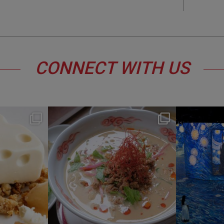
CONNECT WITH US
y
hotel_jalcity
Jul 22
0
207
1