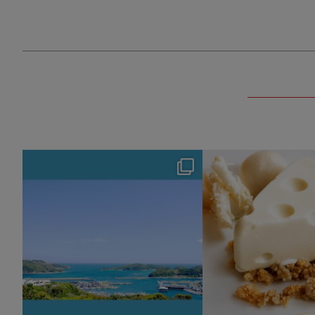
hotel_jalcity
hotel_jalcit
Aug 4
Jul 29
129
0
166