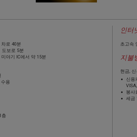
인터
차로 40분
초고속 
 도보로 5분
지불
미야기 IC에서 약 15분
현금, 신
엔
신용
대 수용
VISA,
봉사료
세금 
 1층