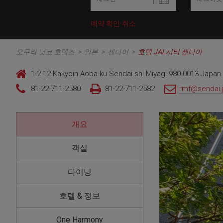
예약 확인·취소
오쿠라 닛코 호텔즈
>
일본
>
센다이
>
호텔 JAL시티 센다이
1-2-12 Kakyoin Aoba-ku Sendai-shi Miyagi 980-0013 Japan
81-22-711-2580
81-22-711-2582
rmf@sendai.ja
개요
객실
다이닝
호텔 & 정보
One Harmony