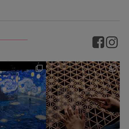
hotel_jalcity
hotel_jalcity
Jul 9
Jul 2
260
0
233
0