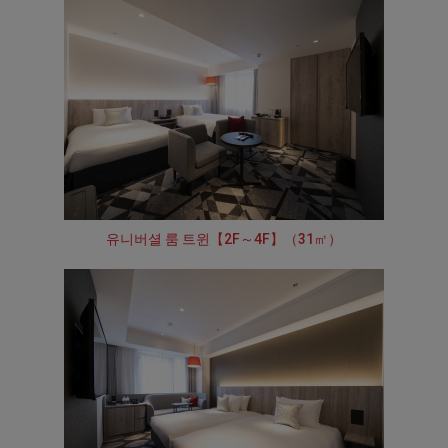
유니버셜 룸 트윈【2F～4F】（31㎡）