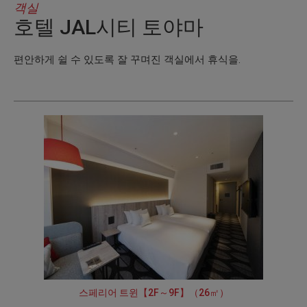
객실
호텔 JAL시티 토야마
편안하게 쉴 수 있도록 잘 꾸며진 객실에서 휴식을.
스페리어 트윈【2F～9F】（26㎡）