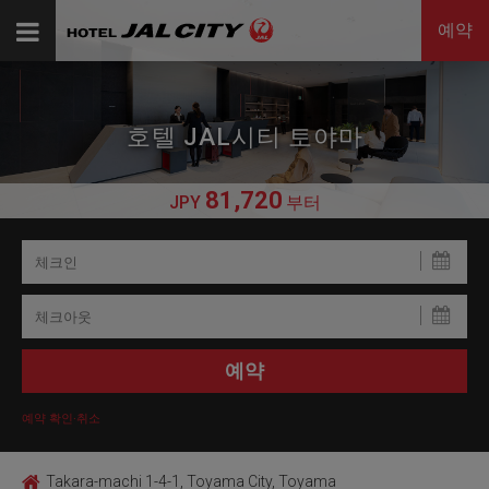
예약
호텔 JAL시티 토야마
81,720
JPY
부터
예약 확인·취소
Takara-machi 1-4-1, Toyama City, Toyama