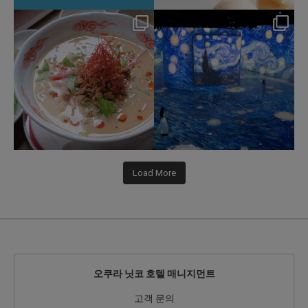
hotel_jalcity
hotel_jalcity
Jul 22
Jul 9
207
1
260
0
Load More
오쿠라 닛코 호텔 매니지먼트
고객 문의