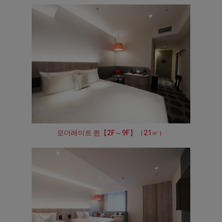
모더레이트 퀸【2F～9F】（21㎡）