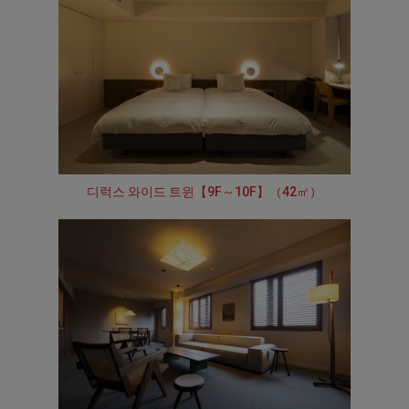
디럭스 와이드 트윈【9F～10F】（42㎡）