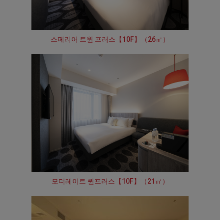
스페리어 트윈 프러스【10F】（26㎡）
모더레이트 퀸프러스【10F】（21㎡）