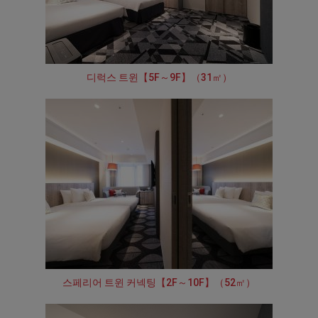
디럭스 트윈【5F～9F】（31㎡）
스페리어 트윈 커넥팅【2F～10F】（52㎡）