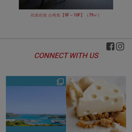
리트리트 스위트【9F～10F】（79㎡）
CONNECT WITH US
hotel_jalcity
hotel_jalcity
Aug 4
Jul 29
119
0
163
0