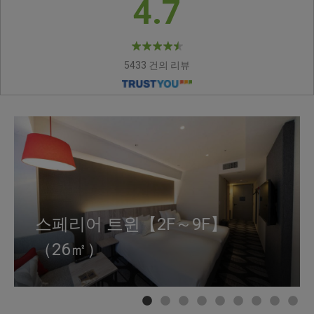
4.7
5433 건의 리뷰
스페리어 트윈【2F～9F】
모더레이트 퀸【2F～9F】
디럭스 트윈【5F～9F】
스페리어 트윈 커넥팅【2F
유니버셜 룸 트윈【2F～
스페리어 트윈 프러스
모더레이트 퀸프러스
디럭스 와이드 트윈【9F～
리트리트 스위트【9F～
（26㎡）
（21㎡）
（31㎡）
～10F】（52㎡）
4F】（31㎡）
【10F】（26㎡）
【10F】（21㎡）
10F】（42㎡）
10F】（79㎡）