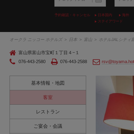
予約確認・キャンセル
日本国内
海外
ステイアワード
オークラ ニッコー ホテルズ
>
日本
>
富山
>
ホテルJALシティ
富山県富山市宝町１丁目４−１
076-443-2580
076-443-2588
rsv@toyama.hote
基本情報・地図
客室
レストラン
ご宴会・会議