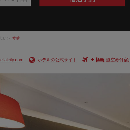
富山
>
客室
ljalcity.com
ホテルの公式サイト
航空券付宿