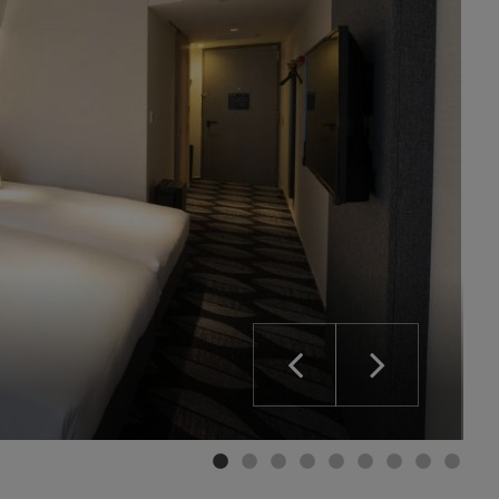
52㎡）
。
。
。
ます。
入れています。