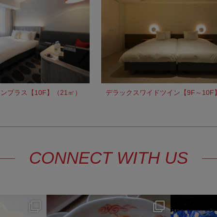
ンプラス【10F】（21㎡）
デラックスワイドツイン【9F～10F
CONNECT WITH US
y
hotel_jalcity
7月 22