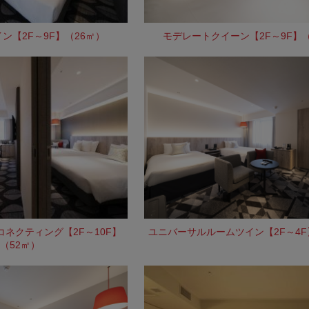
ン【2F～9F】（26㎡）
モデレートクイーン【2F～9F】（
ネクティング【2F～10F】
ユニバーサルルームツイン【2F～4F
（52㎡）