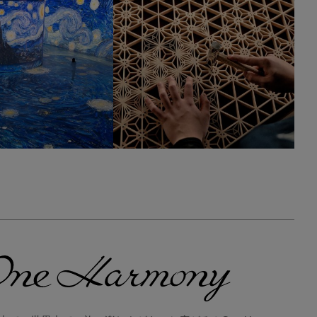
260
0
234
0