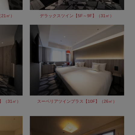
21㎡）
デラックスツイン【5F～9F】（31㎡）
】（31㎡）
スーペリアツインプラス【10F】（26㎡）