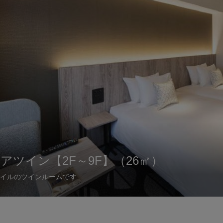
アツイン【2F～9F】（26㎡）
トクイーン【2F～9F】（21㎡）
スツイン【5F～9F】（31㎡）
アツインコネクティング【2F～10F】（
サルルームツイン【2F～4F】（31㎡）
アツインプラス【10F】（26㎡）
トクイーンプラス【10F】（21㎡）
スワイドツイン【9F～10F】（42㎡）
トスイート【9F～10F】（79㎡）
イルのツインルームです
ベッドで広々とおやすみいただけるお部屋です。
のグループ旅行に最適です。
2部屋続いた最大４名様でご利用いただけるコネクティングルームです
椅子でも過ごしやすい、ゆとりのある広さです。
に位置し、お部屋に富山を感じられるアイテムが並ぶ特別なお部屋です
に位置し、お部屋に富山を感じられるアイテムが並ぶ特別なお部屋です
ンルームで、 世界的に著名なデザイナーが手掛けた家具を配置してい
デザイナーが手掛けた家具や、富山発のオーガニックアメニティを取り