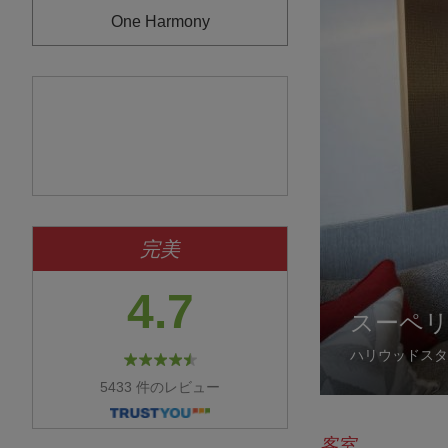
One Harmony
完美
4.7
スーペリ
モデレー
デラック
スーペリ
ユニバー
スーペリ
モデレー
デラック
リトリー
ハリウッドスタ
クイーンサイズ
ご友人どうしで
ツインルームが
段差がなく、車
最上階の10階
最上階の10階
広々としたツイ
世界的に著名な
5433 件のレビュー
客室