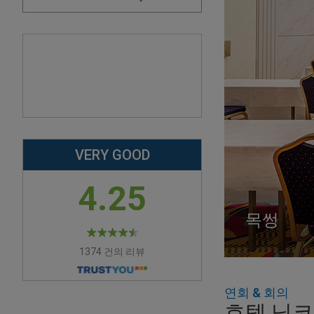
VERY GOOD
4.25
목썽
스바루
유바에
1374 건의 리뷰
연회 & 회의
호텔 닛코