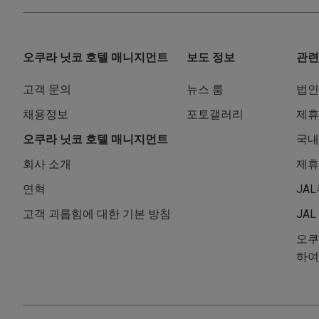
오쿠라 닛코 호텔 매니지먼트
보도 정보
관련
고객 문의
뉴스 룸
법인
채용정보
포토갤러리
제휴
오쿠라 닛코 호텔 매니지먼트
국내
회사 소개
제휴
연혁
JA
고객 괴롭힘에 대한 기본 방침
JA
오쿠
하여