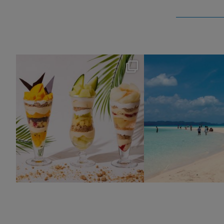
nikko_hotels
nikko_hotel
Aug 4
Jul 31
159
1
328