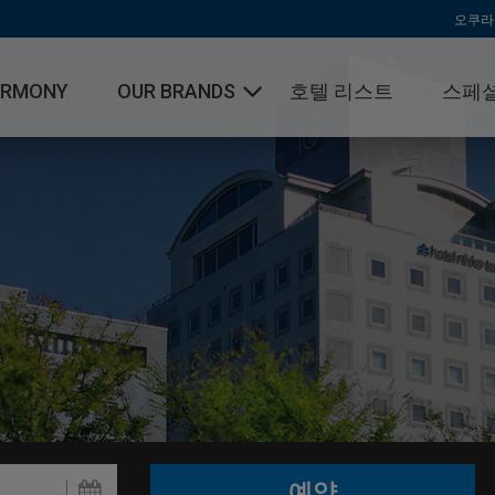
오쿠라
ARMONY
OUR BRANDS
호텔 리스트
스페셜
오쿠라 호텔 & 리조트
호텔 닛코 인터네셔널
호텔 JAL 시티