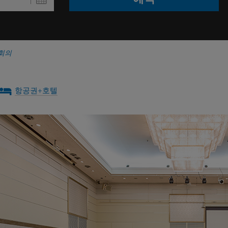
 회의
항공권+호텔