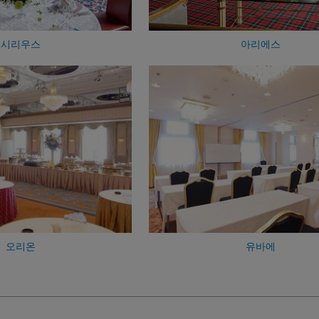
시리우스
아리에스
오리온
유바에