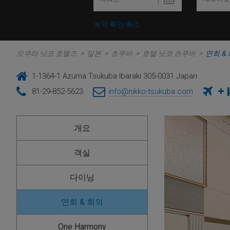
예약 확인·취소
오쿠라 닛코 호텔즈
>
일본
>
츠쿠바
>
호텔 닛코 츠쿠바
>
연회 &
1-1364-1 Azuma Tsukuba Ibaraki 305-0031 Japan
81-29-852-5623
info@nikko-tsukuba.com
개요
객실
다이닝
연회 & 회의
One Harmony