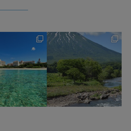
nikko_hotels
nikko_hotels
Jul 24
Jul 17
590
1
233
0