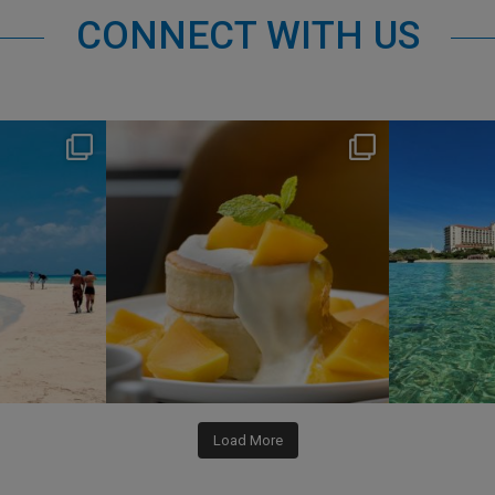
CONNECT WITH US
s
nikko_hotels
Jul 29
0
166
1
Load More