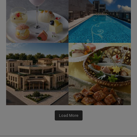
okura_hotels
okura_hotels
Jul 31
Jul 25
334
3
415
3
Load More