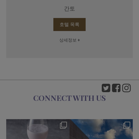
간토
호텔 목록
상세정보 +
CONNECT WITH US
okura_hotels
okura_hotels
Aug 7
Aug 4
175
1
203
2