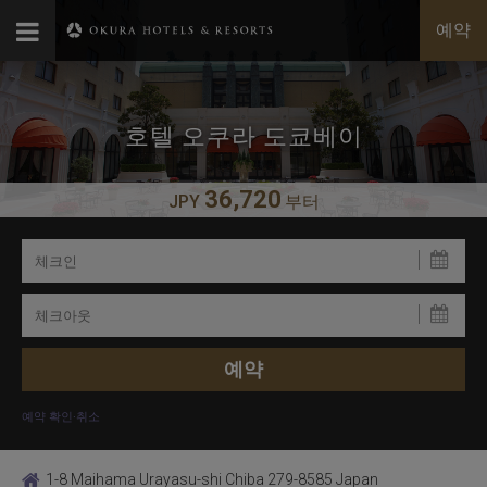
예약
호텔 오쿠라 도쿄베이
36,720
JPY
부터
예약 확인·취소
1-8 Maihama Urayasu-shi Chiba 279-8585 Japan