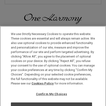
일본으로, 세계로, 여행의 즐거움을 더해 보세요! 원 하모니 회원으
로 등록하시면 다양한 혜택을 누리실 수 있습니다.
We use Strictly Necessary Cookies to operate this website.
These cookies are essential and will always remain active. We
also use optional cookies to provide enhanced functionality
회원 가입은 이곳으로
and personalization of our site, measure and improve the
performance of our site and perform targeted advertising. By
clicking "Allow All", you agree to the placement of optional
cookies on your device. By clicking "Reject All", you refuse
your consent to the use of optional cookies. You can manage
your cookie preferences at any time by clicking "Confirm My
Choices". Depending on your selected cookie preferences,
the full functionality of this website may not be available.
Copyright © Okura Nikko Hotel Management Co., Ltd. All
Please see our
Cookies Policy
for more information.
Rights Reserved.
개인정보 보호방침
Confirm My Choices
사이트 맵