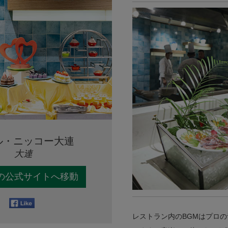
ル・ニッコー大連
大連
の公式サイトへ移動
レストラン内のBGMはプロ