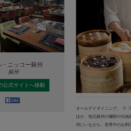
ル・ニッコー蘇州
蘇州
の公式サイトへ移動
オールデイダイニング、 ラ
ほか、地元蘇州の麺類や伝統
州にいながら、世界中のお料