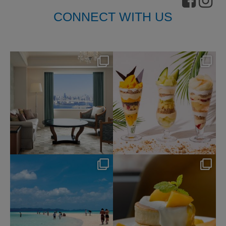
CONNECT WITH US
nikko_hotels
nikko_hotels
8月 7
8月 4
148
0
184
1
nikko_hotels
nikko_hotels
7月 31
7月 29
342
0
175
1