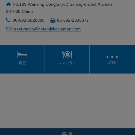
No.199 Wenxing Donglu (rd.) Siming-district Xiamen
361008 China
86-592-5020888
86-592-2338877
reservation@hotelnikkoxiamen.com
…
詳細
客室
レストラン