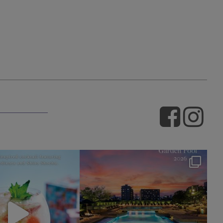
okura_hotels
okura_hotels
7月 22
7月 11
161
1
230
1