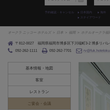
予約確認・キャンセル
日本国内
海外
ステイアワード
オークラ ニッコー ホテルズ
>
日本
>
福岡
>
ホテルオークラ福
〒812-0027 福岡県福岡市博多区下川端町3-2 博多リバ
092-262-1111
092-262-7701
rv@fuk.hotelokur
基本情報・地図
客室
レストラン
ご宴会・会議