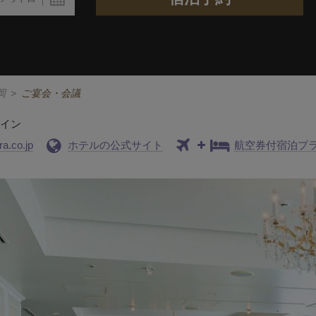
岡
>
ご宴会・会議
レイン
a.co.jp
ホテルの公式サイト
航空券付宿泊プ