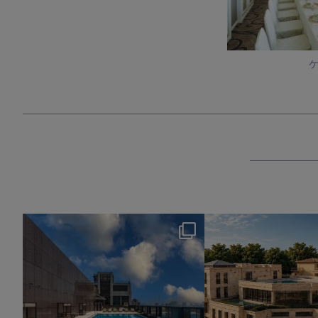
okura_hotels
okura_hotel
8月 4
7月 31
176
2
328