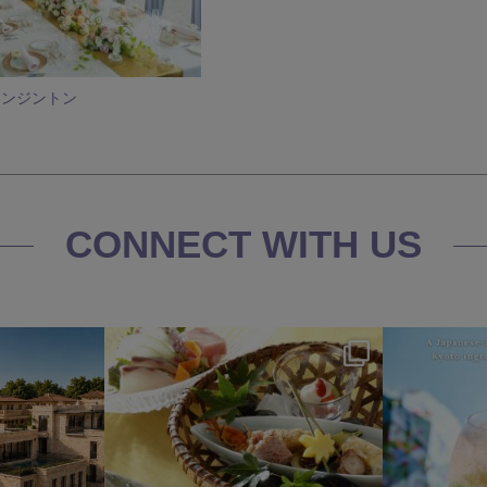
ケンジントン
CONNECT WITH US
s
okura_hotels
7月 25
3
406
3