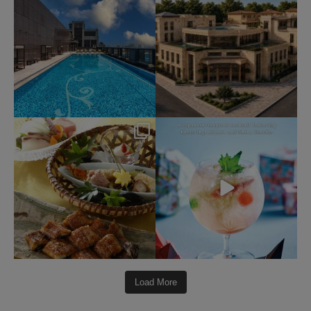
191
2
330
3
okura_hotels
okura_hotels
7月 25
7月 22
412
3
162
1
Load More