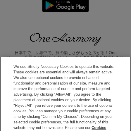
日本中で、世界中で、旅の楽しさがもっと広がる！One
Harmony会員にご登録いただくと、 おトクな特典をお楽しみい
ただけます。
We use Strictly Necessary Cookies to operate this website.
These cookies are essential and will always remain active.
入会のお申し込みはこちら
We also use optional cookies to provide enhanced
functionality and personalization of our site, measure and
improve the performance of our site and perform targeted
advertising. By clicking "Allow All", you agree to the
placement of optional cookies on your device. By clicking
"Reject All", you refuse your consent to the use of optional
cookies. You can manage your cookie preferences at any
time by clicking "Confirm My Choices". Depending on your
Copyright © Okura Nikko Hotel Management Co., Ltd. All
selected cookie preferences, the full functionality of this
Rights Reserved.
website may not be available. Please see our
Cookies