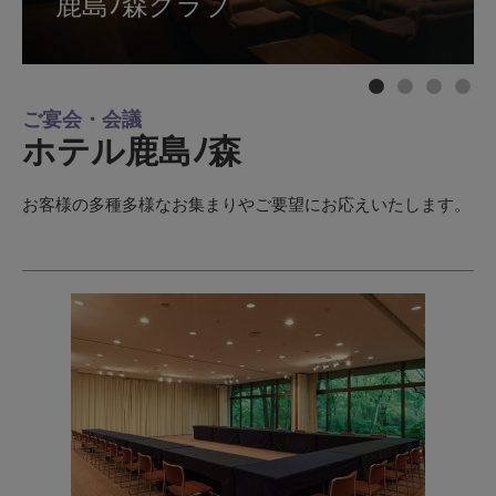
鹿島ﾉ森クラブ
鹿島ﾉ森クラブ
コンチネンタルルーム
鹿島ﾉ森ホール
ご宴会・会議
ホテル鹿島ﾉ森
お客様の多種多様なお集まりやご要望にお応えいたします。