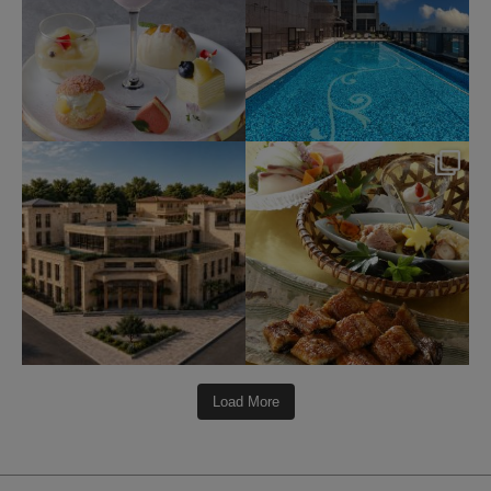
okura_hotels
okura_hotels
7月 31
7月 25
340
3
417
3
Load More