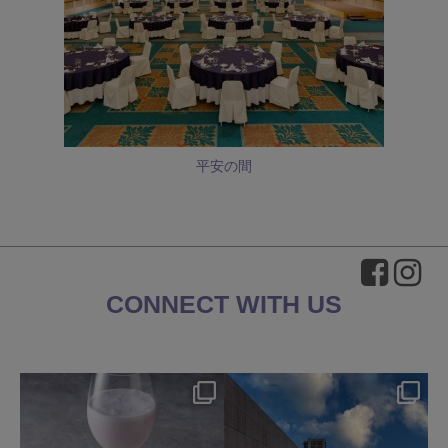
平安の間
CONNECT WITH US
okura_hotels
okura_hotels
8月 7
8月 4
223
1
211
2