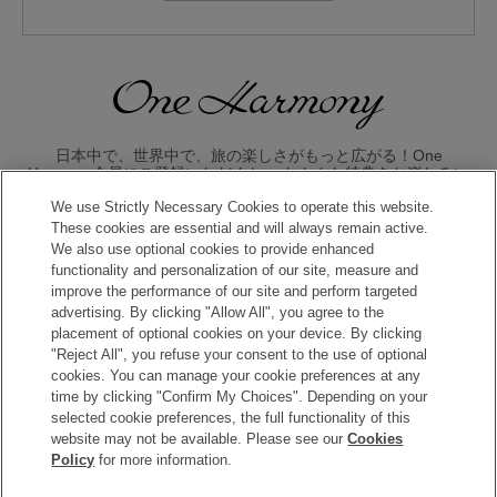
日本中で、世界中で、旅の楽しさがもっと広がる！One
Harmony会員にご登録いただくと、 おトクな特典をお楽しみい
ただけます。
We use Strictly Necessary Cookies to operate this website.
These cookies are essential and will always remain active.
入会のお申し込みはこちら
We also use optional cookies to provide enhanced
functionality and personalization of our site, measure and
improve the performance of our site and perform targeted
advertising. By clicking "Allow All", you agree to the
placement of optional cookies on your device. By clicking
"Reject All", you refuse your consent to the use of optional
cookies. You can manage your cookie preferences at any
time by clicking "Confirm My Choices". Depending on your
Copyright © Okura Nikko Hotel Management Co., Ltd. All
selected cookie preferences, the full functionality of this
Rights Reserved.
website may not be available. Please see our
Cookies
Policy
for more information.
個人情報保護方針