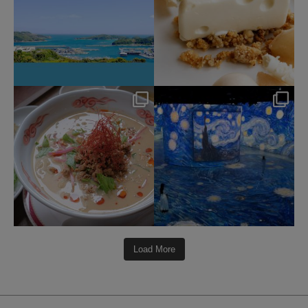
hotel_jalcity
hotel_jalcity
7月 22
7月 9
207
1
260
0
Load More