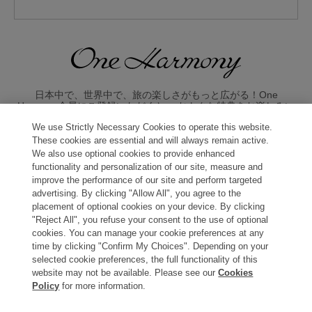
日本中で、世界中で、旅の楽しさがもっと広がる！One
Harmony会員にご登録いただくと、 おトクな特典をお楽しみい
ただけます。
We use Strictly Necessary Cookies to operate this website.
These cookies are essential and will always remain active.
入会のお申し込みはこちら
We also use optional cookies to provide enhanced
functionality and personalization of our site, measure and
improve the performance of our site and perform targeted
advertising. By clicking "Allow All", you agree to the
placement of optional cookies on your device. By clicking
"Reject All", you refuse your consent to the use of optional
cookies. You can manage your cookie preferences at any
time by clicking "Confirm My Choices". Depending on your
Copyright © Okura Nikko Hotel Management Co., Ltd. All
selected cookie preferences, the full functionality of this
Rights Reserved.
website may not be available. Please see our
Cookies
Policy
for more information.
個人情報保護方針
特定商取引法に基づく表記