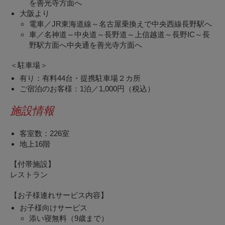
を善光寺方面へ
大阪より
電車／JR東海道線～名古屋乗換えで中央西線長野駅へ
車／名神道～中央道～長野道～上信越道～長野IC～長
野駅方面へ中央通を善光寺方面へ
＜駐車場＞
有り：有料44台・提携駐車場２カ所
ご宿泊のお客様：1泊／1,000円（税込）
施設情報
客室数：226室
地上16階
【付帯施設】
レストラン
【お子様連れサービス内容】
お子様向けサービス
添い寝無料（9歳まで）