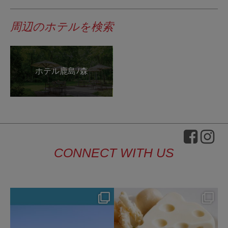
周辺のホテルを検索
ホテル鹿島ﾉ森
CONNECT WITH US
hotel_jalcity
hotel_jalcity
8月 4
7月 29
129
0
166
0