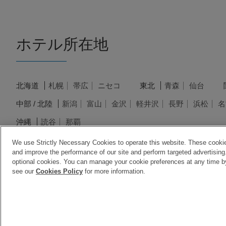
ホテル所在地
北海道
札幌
帯広
ニセコ
東北
青森
仙台
中部 / 北陸
新潟
富山
金沢
軽井沢
長野
浜松
名
沖縄
読谷
那覇
We use Strictly Necessary Cookies to operate this website. These cookies
and improve the performance of our site and perform targeted advertising.
optional cookies. You can manage your cookie preferences at any time by 
see our
Cookies Policy
for more information.