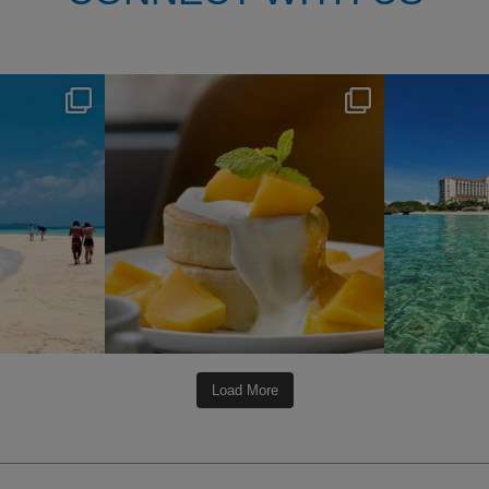
s
nikko_hotels
7月 29
0
168
1
Load More