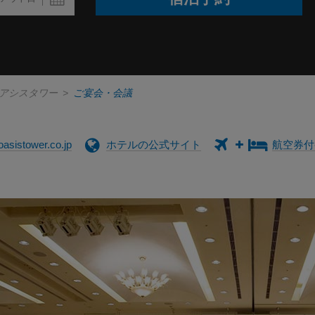
オアシスタワー
>
ご宴会・会議
oasistower.co.jp
ホテルの公式サイト
航空券付