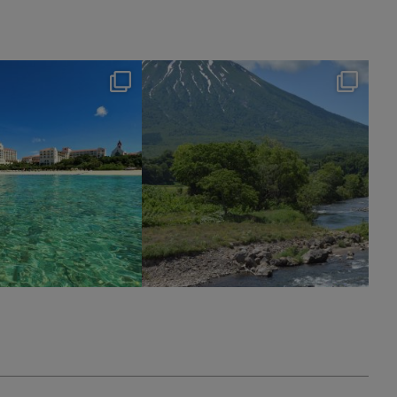
nikko_hotels
nikko_hotels
7月 24
7月 17
591
1
233
0