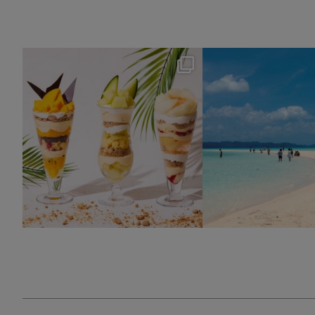
nikko_hotels
nikko_hotel
8月 4
7月 31
163
1
329