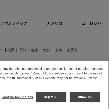
 / パシフィック
アメリカ
ヨーロッパ
州
福岡
長崎
熊本
大分
宮崎
鹿児島
o provide enhanced functionality and personalization of our site, measure
ur device. By clicking "Reject All", you refuse your consent to the use of
, the full functionality of this website may not be available. Please
づく表記
サイトマップ
サイトポリシー
クッキーポリシー
Confirm My Choices
Reject All
Allow All
Okura Nikko Hotel Management Co., Ltd. All Rights Reserved.