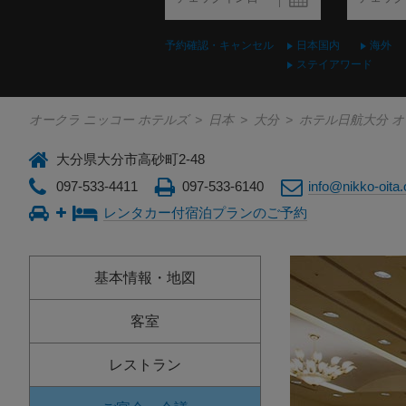
予約確認・キャンセル
日本国内
海外
ステイアワード
オークラ ニッコー ホテルズ
>
日本
>
大分
>
ホテル日航大分 
大分県大分市高砂町2-48
097-533-4411
097-533-6140
info@nikko-oita.
レンタカー付宿泊プランのご予約
基本情報・地図
客室
レストラン