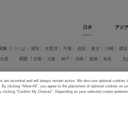
日本
アジア
関東
つくば
浦安
木更津
千葉
成田
東京
川崎
横浜
古屋
関西
京都
大阪
神戸
淡路
姫路
奈良
九
 are essential and will always remain active. We also use optional cookies t
 By clicking "Allow All", you agree to the placement of optional cookies on yo
clicking "Confirm My Choices". Depending on your selected cookie preferences
個人情報保護方針
特定商取引法に基
Copyright © 