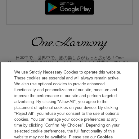
日本中で、世界中で、旅の楽しさがもっと広がる！One
Harmony会員にご登録いただくと、 おトクな特典をお楽しみい
ただけます。
We use Strictly Necessary Cookies to operate this website.
These cookies are essential and will always remain active.
入会のお申し込みはこちら
We also use optional cookies to provide enhanced
functionality and personalization of our site, measure and
improve the performance of our site and perform targeted
advertising. By clicking "Allow All", you agree to the
placement of optional cookies on your device. By clicking
"Reject All", you refuse your consent to the use of optional
cookies. You can manage your cookie preferences at any
time by clicking "Confirm My Choices". Depending on your
Copyright © Okura Nikko Hotel Management Co., Ltd. All
selected cookie preferences, the full functionality of this
Rights Reserved.
website may not be available. Please see our
Cookies