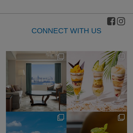
CONNECT WITH US
nikko_hotels
nikko_hotels
8月 7
8月 4
115
0
174
1
nikko_hotels
nikko_hotels
7月 31
7月 29
341
0
172
1