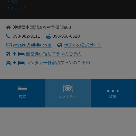
海外
ステイアワード
沖縄県中頭郡読谷村字儀間600
098-982-9111
098-958-6620
yoyaku@alivila.co.jp
ホテルの公式サイト
航空券付宿泊プランのご予約
レンタカー付宿泊プランのご予約
…
詳細
客室
レストラン