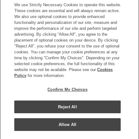
ただけます。
We use Strictly Necessary Cookies to operate this website.
These cookies are essential and will always remain active.
入会のお申し込みはこちら
We also use optional cookies to provide enhanced
functionality and personalization of our site, measure and
improve the performance of our site and perform targeted
advertising. By clicking "Allow All", you agree to the
placement of optional cookies on your device. By clicking
"Reject All", you refuse your consent to the use of optional
cookies. You can manage your cookie preferences at any
time by clicking "Confirm My Choices". Depending on your
Copyright © Okura Nikko Hotel Management Co., Ltd. All
selected cookie preferences, the full functionality of this
Rights Reserved.
website may not be available. Please see our
Cookies
Policy
for more information.
個人情報保護方針
特定商取引法に基づく表記
Confirm My Choices
サイトマップ
サイトポリシー
Reject All
クッキーポリシー
Allow All