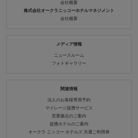
会社概要
・本特典のお申し込みは、米国内にお住まいの会員のお客
株式会社オークラニッコーホテルマネジメント
様は対象外となります。
・本特典は、おひとり様何口でもお申し込みいただけま
会社概要
す。
・「WSJデジタル」の購読IDは、ひとつのメールアドレス
につき、ひとつのIDのみ提供となります。
メディア情報
・WSJデジタル特典は「未使用特典の払い戻しサービス」
の対象となりません。
ニュースルーム
・「WSJデジタル」のご利用にあたっては、上記の内容お
フォトギャラリー
よび提供元のダウ・ジョーンズ社が定める利用規約への同
意が必要となります。
「WSJデジタル」お問い合わせ専用ダイヤル
関連情報
（「WSJデジタル」のご利用やサービス、終了後継続に関
するお問い合わせ）
法人のお客様専用予約
0120-779-868（日本国内専用）、
マイレージ提携サービス
受付時間 日本時間 9:00～17:30（月～金） ※土・日・祝
日・年末年始はお休み
営業拠点のご案内
提携ホテルのご案内
オークラ ニッコー ホテルズ 共通ご利用券