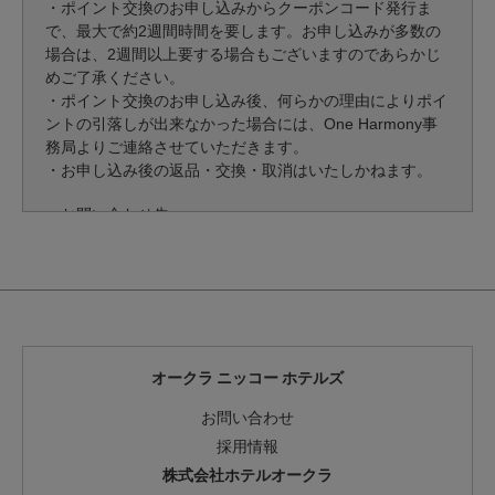
・ポイント交換のお申し込みからクーポンコード発行ま
で、最大で約2週間時間を要します。お申し込みが多数の
場合は、2週間以上要する場合もございますのであらかじ
めご了承ください。
・ポイント交換のお申し込み後、何らかの理由によりポイ
ントの引落しが出来なかった場合には、One Harmony事
務局よりご連絡させていただきます。
・お申し込み後の返品・交換・取消はいたしかねます。
＜お問い合わせ先＞
One Harmony事務局
0120-80-3789
または TEL. 03-6402-3388
お問い合わせフォームはこちら
平日／9:30～17:30 （土・日・祝・年末年始を除く）
＜ウォール・ストリート・ジャーナル デジタル版の購読
オークラ ニッコー ホテルズ
に関する注意事項＞
お問い合わせ
・デジタル版購読のお手続きは、お客様ご自身で必ず
2021年9月30日（日本時間）までにお済ませください。
採用情報
・購読期間は、アカウント作成した後、お手続き完了から
株式会社ホテルオークラ
1年間となります。