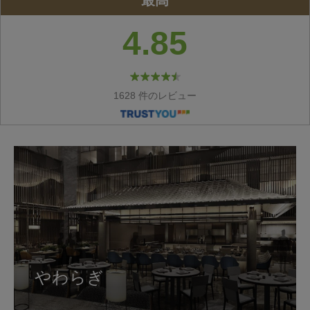
最高
4.85
1628 件のレビュー
やわらぎ
やわらぎ
山里
山里
山里
プールバー