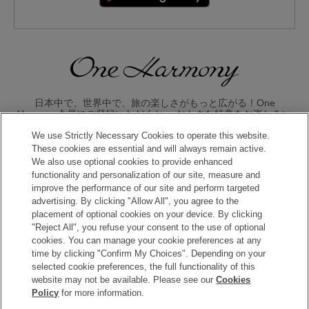
日本中で、世界中で、旅の楽しさがもっと広がる！One
Harmony会員にご登録いただくと、 おトクな特典をお楽しみい
ただけます。
We use Strictly Necessary Cookies to operate this website.
These cookies are essential and will always remain active.
入会のお申し込みはこちら
We also use optional cookies to provide enhanced
functionality and personalization of our site, measure and
improve the performance of our site and perform targeted
advertising. By clicking "Allow All", you agree to the
placement of optional cookies on your device. By clicking
"Reject All", you refuse your consent to the use of optional
cookies. You can manage your cookie preferences at any
time by clicking "Confirm My Choices". Depending on your
Copyright © Okura Nikko Hotel Management Co., Ltd. All
selected cookie preferences, the full functionality of this
Rights Reserved.
website may not be available. Please see our
Cookies
Policy
for more information.
個人情報保護方針