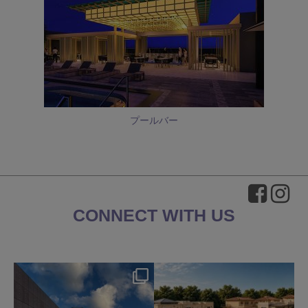
プールバー
CONNECT WITH US
okura_hotels
okura_hotels
8月 4
7月 31
193
2
332
3