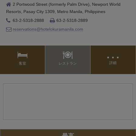
2 Portwood Street (formerly Palm Drive), Newport World
Resorts, Pasay City 1309, Metro Manila, Philippines
63-2-5318-2888
63-2-5318-2889
reservations@hotelokuramanila.com
…
詳細
客室
レストラン