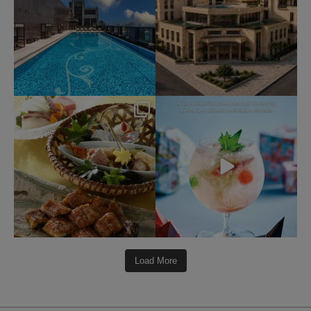
okura_hotels
okura_hotels
7月 25
7月 22
414
3
162
1
Load More