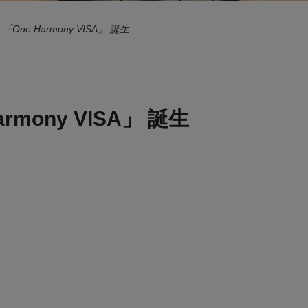
>
「One Harmony VISA」 誕生
armony VISA」 誕生