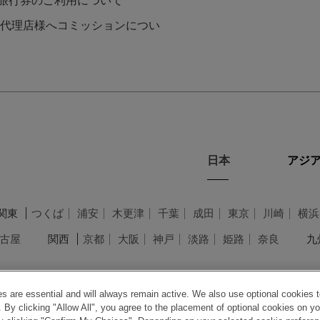
L旅行券のご利用について
代理店様へコミッションについ
日本
アジア
関東
つくば
浦安
木更津
千葉
成田
東京
川崎
横浜
古屋
関西
京都
大阪
神戸
淡路
姫路
奈良
九
 are essential and will always remain active. We also use optional cookies t
 By clicking "Allow All", you agree to the placement of optional cookies on yo