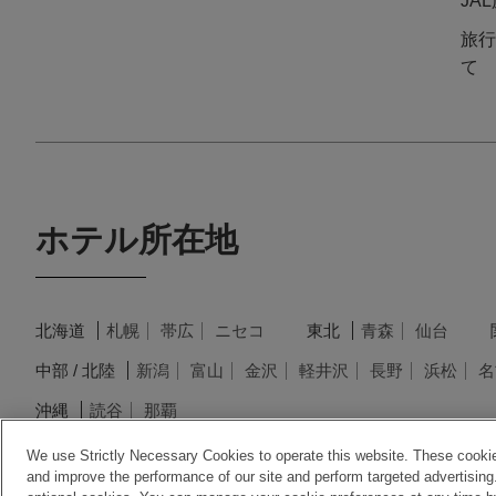
JA
旅行
て
ホテル所在地
北海道
札幌
帯広
ニセコ
東北
青森
仙台
中部 / 北陸
新潟
富山
金沢
軽井沢
長野
浜松
名
沖縄
読谷
那覇
We use Strictly Necessary Cookies to operate this website. These cookies
and improve the performance of our site and perform targeted advertising.