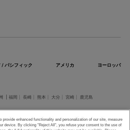
 / パシフィック
アメリカ
ヨーロッパ
州
福岡
長崎
熊本
大分
宮崎
鹿児島
o provide enhanced functionality and personalization of our site, measure
ur device. By clicking "Reject All", you refuse your consent to the use of