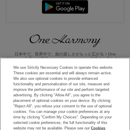
日本中で、世界中で、旅の楽しさがもっと広がる！One
Harmony会員にご登録いただくと、 おトクな特典をお楽しみい
ただけます。
We use Strictly Necessary Cookies to operate this website.
These cookies are essential and will always remain active.
入会のお申し込みはこちら
We also use optional cookies to provide enhanced
functionality and personalization of our site, measure and
improve the performance of our site and perform targeted
advertising. By clicking "Allow All", you agree to the
placement of optional cookies on your device. By clicking
"Reject All", you refuse your consent to the use of optional
cookies. You can manage your cookie preferences at any
time by clicking "Confirm My Choices". Depending on your
Copyright © Okura Nikko Hotel Management Co., Ltd. All
selected cookie preferences, the full functionality of this
Rights Reserved.
website may not be available. Please see our
Cookies