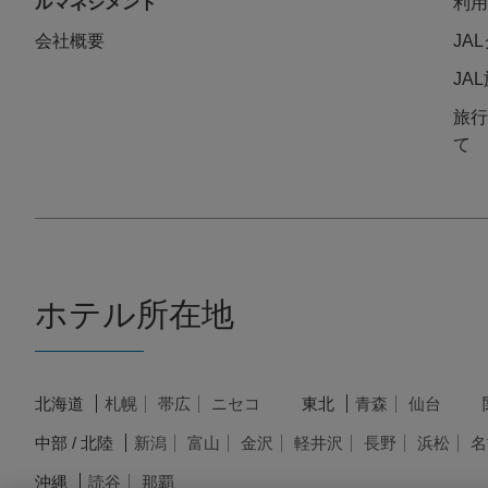
ルマネジメント
利用
会社概要
JA
JA
旅行
て
ホテル所在地
北海道
札幌
帯広
ニセコ
東北
青森
仙台
中部 / 北陸
新潟
富山
金沢
軽井沢
長野
浜松
名
沖縄
読谷
那覇