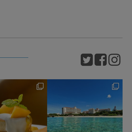
nikko_hotels
nikko_hotels
7月 29
7月 24
172
1
602
1