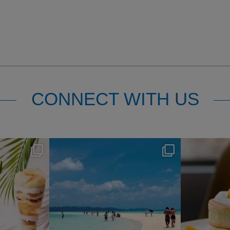
CONNECT WITH US
s
nikko_hotels
7月 31
1
341
0